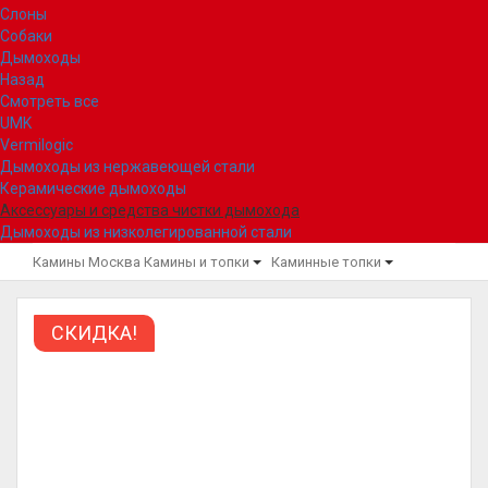
Слоны
Собаки
Дымоходы
Назад
Смотреть все
UMK
Vermilogic
Дымоходы из нержавеющей стали
Керамические дымоходы
Аксессуары и средства чистки дымохода
Дымоходы из низколегированной стали
Камины Москва
Камины и топки
Каминные топки
СКИДКА!