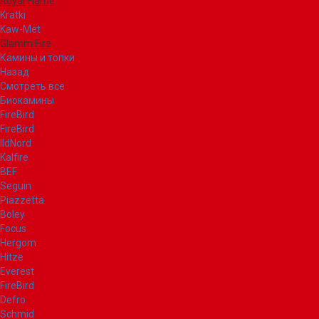
Royal Flame
Kratki
Kaw-Met
Glamm Fire
Камины и топки
Назад
Смотреть все
Биокамины
FireBird
FireBird
IldNord
Kalfire
BEF
Seguin
Piazzetta
Boley
Focus
Hergom
Hitze
Everest
FireBird
Defro
Schmid