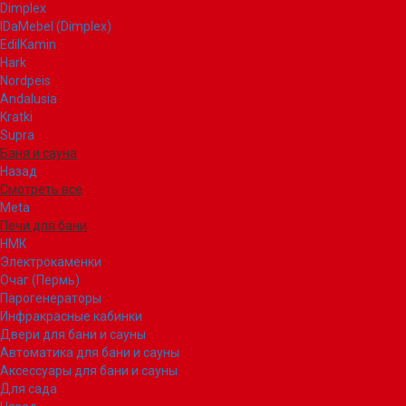
Dimplex
IDaMebel (Dimplex)
EdilKamin
Hark
Nordpeis
Andalusia
Kratki
Supra
Баня и сауна
Назад
Смотреть все
Meta
Печи для бани
НМК
Электрокаменки
Очаг (Пермь)
Парогенераторы
Инфракрасные кабинки
Двери для бани и сауны
Автоматика для бани и сауны
Аксессуары для бани и сауны
Для сада