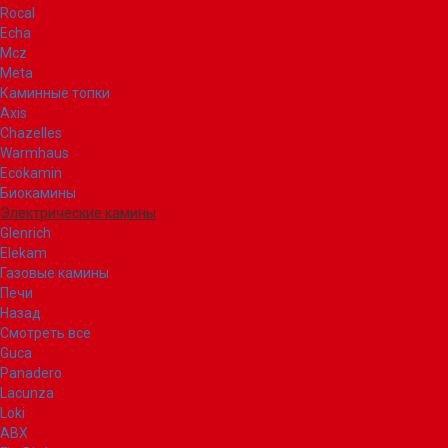
Rocal
Echa
Mcz
Meta
Каминные топки
Axis
Chazelles
Warmhaus
Ecokamin
Биокамины
Электрические камины
Glenrich
Elekam
Газовые камины
Печи
Назад
Смотреть все
Guca
Panadero
Lacunza
Loki
ABX