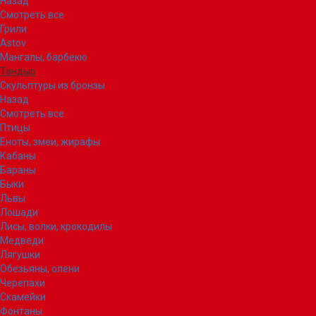
Назад
Смотреть все
Грили
Astov
Мангалы, барбекю
Тандыр
Скульптуры из бронзы
Назад
Смотреть все
Птицы
Еноты, змеи, жирафы
Кабаны
Бараны
Быки
Львы
Лошади
Лисы, волки, крокодилы
Медведи
Лягушки
Обезьяны, олени
Черепахи
Скамейки
Фонтаны