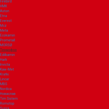
FireBird
НМК
Aston
Etna
Everest
Mcz
Meta
Ecokamin
Prometall
MORSØ
Термофор
Edilkamin
Hark
Invicta
Kaw-Met
Kratki
Lincar
MBS
Nordica
Новаслав
Tim Sistem
Romotop
Supra