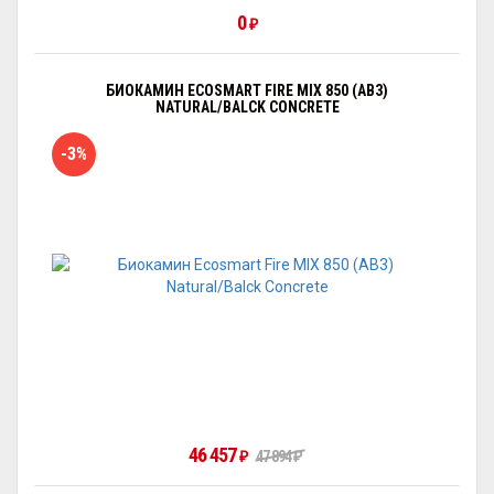
0
₽
БИОКАМИН ECOSMART FIRE MIX 850 (AB3)
NATURAL/BALCK CONCRETE
-3%
46 457
47 894
₽
₽