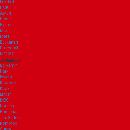
FireBird
НМК
Aston
Etna
Everest
Mcz
Meta
Ecokamin
Prometall
MORSØ
Термофор
Edilkamin
Hark
Invicta
Kaw-Met
Kratki
Lincar
MBS
Nordica
Новаслав
Tim Sistem
Romotop
Supra