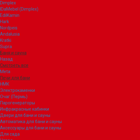
Dimplex
IDaMebel (Dimplex)
EdilKamin
Hark
Nordpeis
Andalusia
Kratki
Supra
Баня и сауна
Назад
Смотреть все
Meta
Печи для бани
НМК
Электрокаменки
Очаг (Пермь)
Парогенераторы
Инфракрасные кабинки
Двери для бани и сауны
Автоматика для бани и сауны
Аксессуары для бани и сауны
Для сада