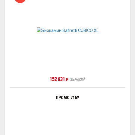
152 631
₽
157 352
₽
ПРОМО 715У