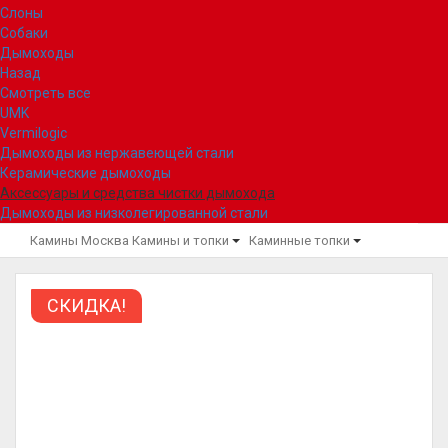
Слоны
Собаки
Дымоходы
Назад
Смотреть все
UMK
Vermilogic
Дымоходы из нержавеющей стали
Керамические дымоходы
Аксессуары и средства чистки дымохода
Дымоходы из низколегированной стали
Камины Москва
Камины и топки
Каминные топки
СКИДКА!