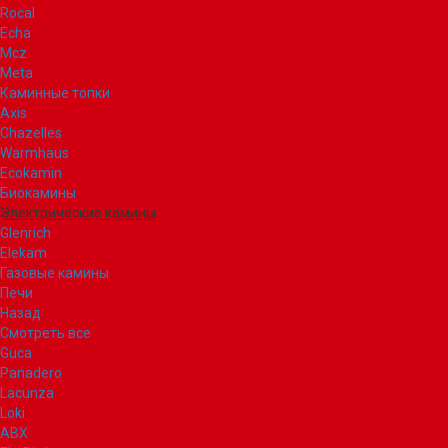
Rocal
Echa
Mcz
Meta
Каминные топки
Axis
Chazelles
Warmhaus
Ecokamin
Биокамины
Электрические камины
Glenrich
Elekam
Газовые камины
Печи
Назад
Смотреть все
Guca
Panadero
Lacunza
Loki
ABX