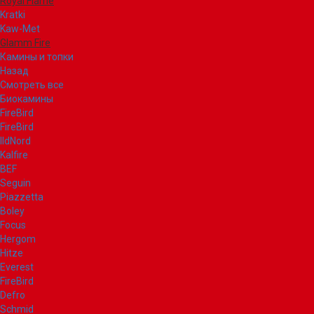
Royal Flame
Kratki
Kaw-Met
Glamm Fire
Камины и топки
Назад
Смотреть все
Биокамины
FireBird
FireBird
IldNord
Kalfire
BEF
Seguin
Piazzetta
Boley
Focus
Hergom
Hitze
Everest
FireBird
Defro
Schmid