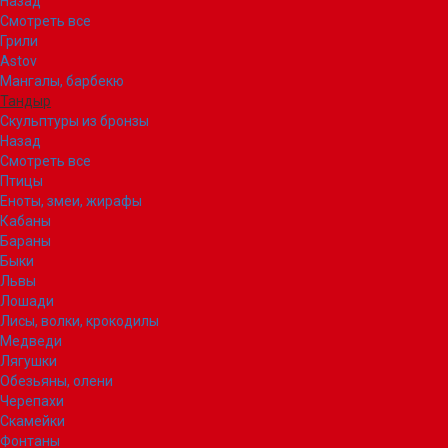
Назад
Смотреть все
Грили
Astov
Мангалы, барбекю
Тандыр
Скульптуры из бронзы
Назад
Смотреть все
Птицы
Еноты, змеи, жирафы
Кабаны
Бараны
Быки
Львы
Лошади
Лисы, волки, крокодилы
Медведи
Лягушки
Обезьяны, олени
Черепахи
Скамейки
Фонтаны