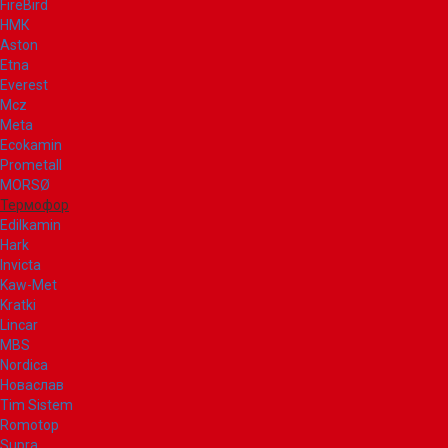
FireBird
НМК
Aston
Etna
Everest
Mcz
Meta
Ecokamin
Prometall
MORSØ
Термофор
Edilkamin
Hark
Invicta
Kaw-Met
Kratki
Lincar
MBS
Nordica
Новаслав
Tim Sistem
Romotop
Supra