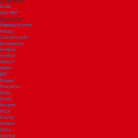
Royal Flame
Kratki
Kaw-Met
Glamm Fire
Камины и топки
Назад
Смотреть все
Биокамины
FireBird
FireBird
IldNord
Kalfire
BEF
Seguin
Piazzetta
Boley
Focus
Hergom
Hitze
Everest
FireBird
Defro
Schmid