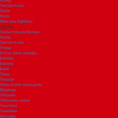
Назад
Смотреть все
Грили
Astov
Мангалы, барбекю
Тандыр
Скульптуры из бронзы
Назад
Смотреть все
Птицы
Еноты, змеи, жирафы
Кабаны
Бараны
Быки
Львы
Лошади
Лисы, волки, крокодилы
Медведи
Лягушки
Обезьяны, олени
Черепахи
Скамейки
Фонтаны