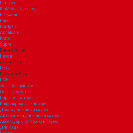
Dimplex
IDaMebel (Dimplex)
EdilKamin
Hark
Nordpeis
Andalusia
Kratki
Supra
Баня и сауна
Назад
Смотреть все
Meta
Печи для бани
НМК
Электрокаменки
Очаг (Пермь)
Парогенераторы
Инфракрасные кабинки
Двери для бани и сауны
Автоматика для бани и сауны
Аксессуары для бани и сауны
Для сада