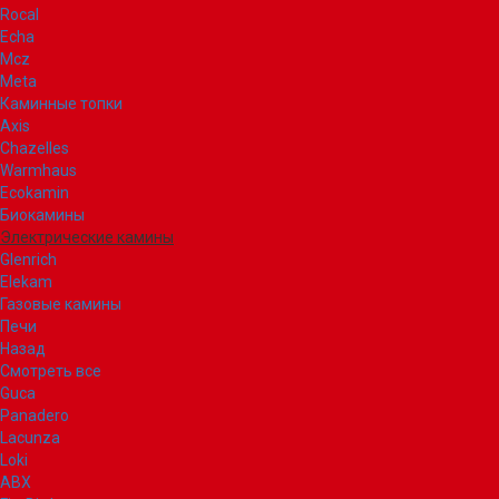
Rocal
Echa
Mcz
Meta
Каминные топки
Axis
Chazelles
Warmhaus
Ecokamin
Биокамины
Электрические камины
Glenrich
Elekam
Газовые камины
Печи
Назад
Смотреть все
Guca
Panadero
Lacunza
Loki
ABX