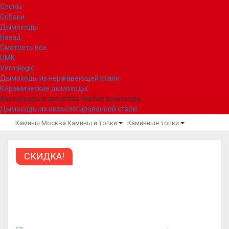
Слоны
Собаки
Дымоходы
Назад
Смотреть все
UMK
Vermilogic
Дымоходы из нержавеющей стали
Керамические дымоходы
Аксессуары и средства чистки дымохода
Дымоходы из низколегированной стали
Камины Москва
Камины и топки
Каминные топки
СКИДКА!