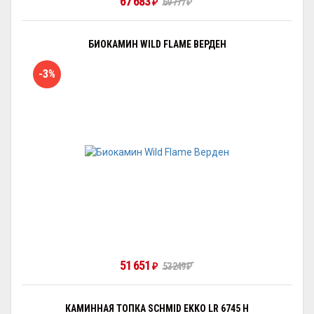
67 683
69 777
₽
₽
БИОКАМИН WILD FLAME ВЕРДЕН
-3%
51 651
53 249
₽
₽
КАМИННАЯ ТОПКА SCHMID EKKO LR 6745 H