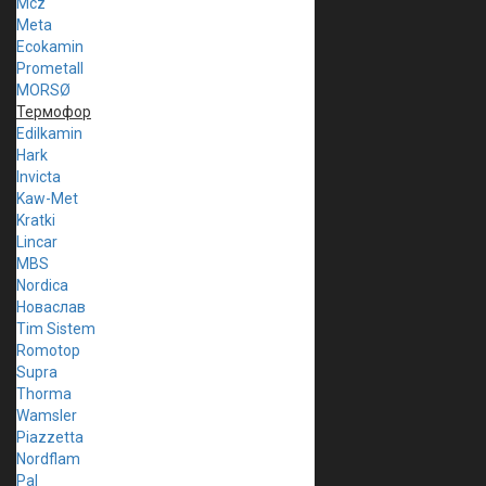
Mcz
Meta
Ecokamin
Prometall
MORSØ
Термофор
Edilkamin
Hark
Invicta
Kaw-Met
Kratki
Lincar
MBS
Nordica
Новаслав
Tim Sistem
Romotop
Supra
Thorma
Wamsler
Piazzetta
Nordflam
Pal