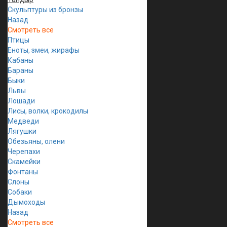
Скульптуры из бронзы
Назад
Смотреть все
Птицы
Еноты, змеи, жирафы
Кабаны
Бараны
Быки
Львы
Лошади
Лисы, волки, крокодилы
Медведи
Лягушки
Обезьяны, олени
Черепахи
Скамейки
Фонтаны
Слоны
Собаки
Дымоходы
Назад
Смотреть все