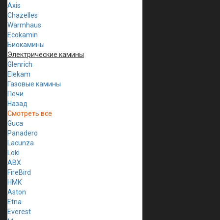
Axis
Chazelles
Warmhaus
Ecokamin
Биокамины
Электрические камины
Glenrich
Elekam
Газовые камины
Печи
Назад
Смотреть все
Guca
Panadero
Lacunza
Loki
ABX
FireBird
НМК
Aston
Etna
Everest