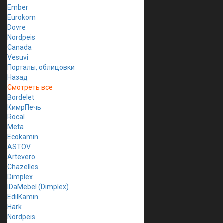
Ember
Eurokom
Dovre
Nordpeis
Canada
Vesuvi
Порталы, облицовки
Назад
Смотреть все
Bordelet
КимрПечь
Rocal
Meta
Ecokamin
ASTOV
Artevero
Chazelles
Dimplex
IDaMebel (Dimplex)
EdilKamin
Hark
Nordpeis