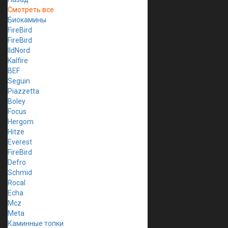
Смотреть все
Биокамины
FireBird
FireBird
IldNord
Kalfire
BEF
Seguin
Piazzetta
Boley
Focus
Hergom
Hitze
Everest
FireBird
Defro
Schmid
Rocal
Echa
Mcz
Meta
Каминные топки