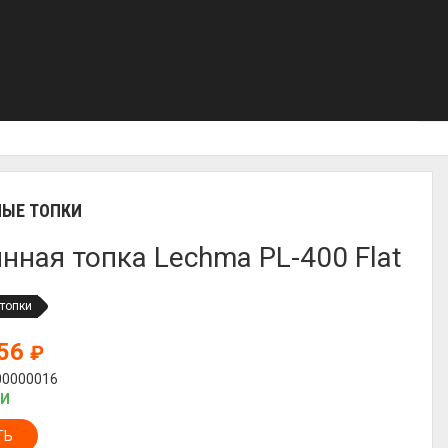
ЫЕ ТОПКИ
нная топка Lechma PL-400 Flat
топки
856
₽
00000016
ИИ
ТЬ