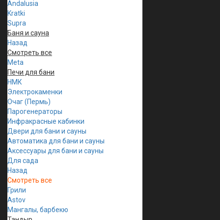
Andalusia
Kratki
Supra
Баня и сауна
Назад
Смотреть все
Meta
Печи для бани
НМК
Электрокаменки
Очаг (Пермь)
Парогенераторы
Инфракрасные кабинки
Двери для бани и сауны
Автоматика для бани и сауны
Аксессуары для бани и сауны
Для сада
Назад
Смотреть все
Грили
Astov
Мангалы, барбекю
Тандыр