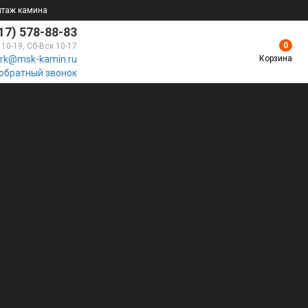
нтаж камина
17) 578-88-83
0
 10-19, Сб-Вск 10-17
Корзина
rk@msk-kamin.ru
 обратный звонок