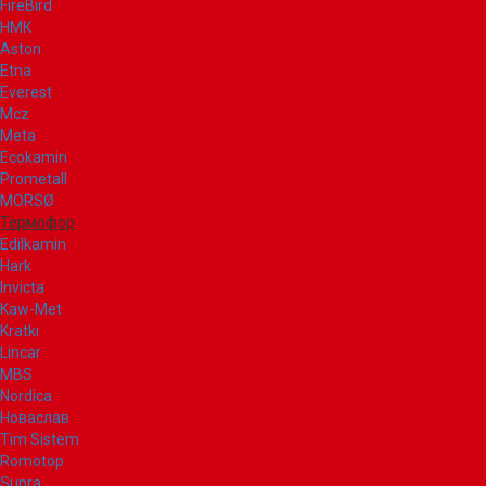
FireBird
НМК
Aston
Etna
Everest
Mcz
Meta
Ecokamin
Prometall
MORSØ
Термофор
Edilkamin
Hark
Invicta
Kaw-Met
Kratki
Lincar
MBS
Nordica
Новаслав
Tim Sistem
Romotop
Supra