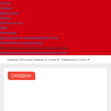
Слоны
Собаки
Дымоходы
Назад
Смотреть все
UMK
Vermilogic
Дымоходы из нержавеющей стали
Керамические дымоходы
Аксессуары и средства чистки дымохода
Дымоходы из низколегированной стали
Камины Москва
Камины и топки
Каминные топки
СКИДКА!