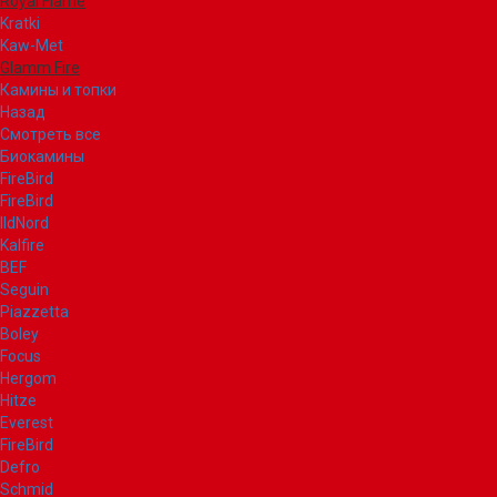
Royal Flame
Kratki
Kaw-Met
Glamm Fire
Камины и топки
Назад
Смотреть все
Биокамины
FireBird
FireBird
IldNord
Kalfire
BEF
Seguin
Piazzetta
Boley
Focus
Hergom
Hitze
Everest
FireBird
Defro
Schmid