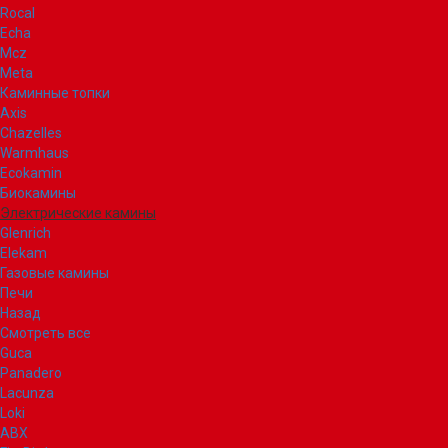
Rocal
Echa
Mcz
Meta
Каминные топки
Axis
Chazelles
Warmhaus
Ecokamin
Биокамины
Электрические камины
Glenrich
Elekam
Газовые камины
Печи
Назад
Смотреть все
Guca
Panadero
Lacunza
Loki
ABX