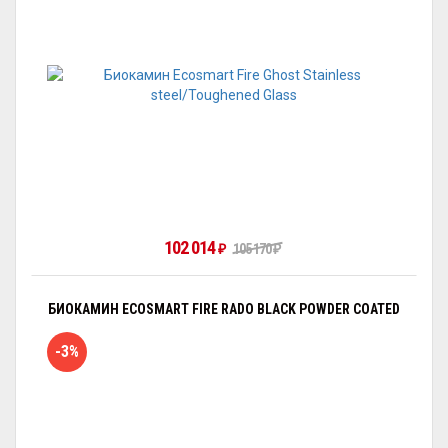
102 014
₽
105 170
₽
БИОКАМИН ECOSMART FIRE RADO BLACK POWDER COATED
-3%