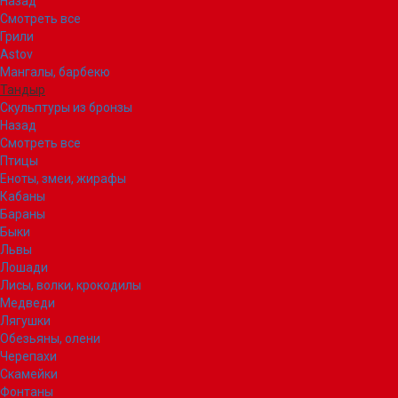
Назад
Смотреть все
Грили
Astov
Мангалы, барбекю
Тандыр
Скульптуры из бронзы
Назад
Смотреть все
Птицы
Еноты, змеи, жирафы
Кабаны
Бараны
Быки
Львы
Лошади
Лисы, волки, крокодилы
Медведи
Лягушки
Обезьяны, олени
Черепахи
Скамейки
Фонтаны