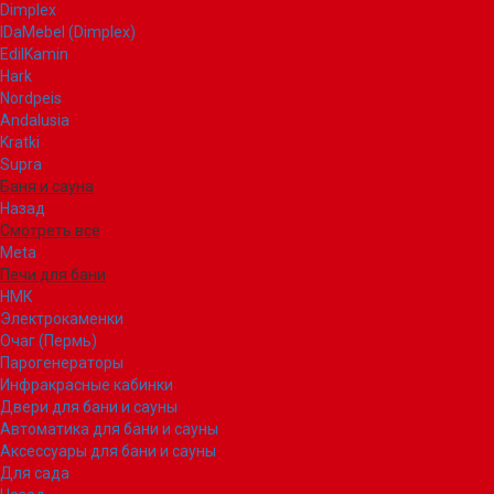
Dimplex
IDaMebel (Dimplex)
EdilKamin
Hark
Nordpeis
Andalusia
Kratki
Supra
Баня и сауна
Назад
Смотреть все
Meta
Печи для бани
НМК
Электрокаменки
Очаг (Пермь)
Парогенераторы
Инфракрасные кабинки
Двери для бани и сауны
Автоматика для бани и сауны
Аксессуары для бани и сауны
Для сада