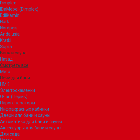
Dimplex
IDaMebel (Dimplex)
EdilKamin
Hark
Nordpeis
Andalusia
Kratki
Supra
Баня и сауна
Назад
Смотреть все
Meta
Печи для бани
НМК
Электрокаменки
Очаг (Пермь)
Парогенераторы
Инфракрасные кабинки
Двери для бани и сауны
Автоматика для бани и сауны
Аксессуары для бани и сауны
Для сада