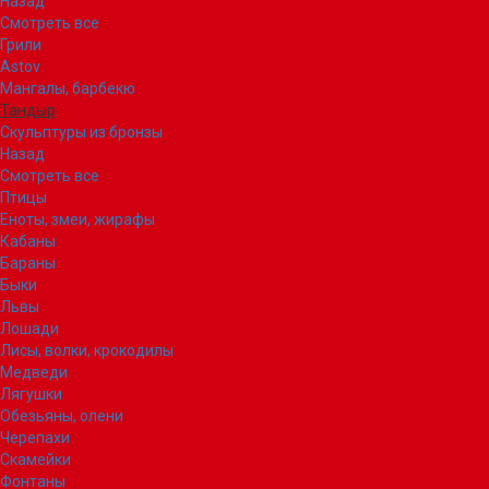
Назад
Смотреть все
Грили
Astov
Мангалы, барбекю
Тандыр
Скульптуры из бронзы
Назад
Смотреть все
Птицы
Еноты, змеи, жирафы
Кабаны
Бараны
Быки
Львы
Лошади
Лисы, волки, крокодилы
Медведи
Лягушки
Обезьяны, олени
Черепахи
Скамейки
Фонтаны