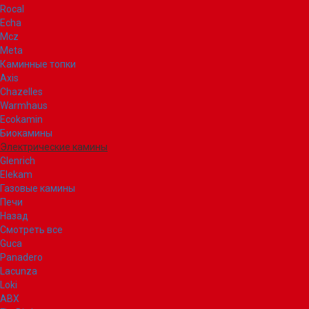
Rocal
Echa
Mcz
Meta
Каминные топки
Axis
Chazelles
Warmhaus
Ecokamin
Биокамины
Электрические камины
Glenrich
Elekam
Газовые камины
Печи
Назад
Смотреть все
Guca
Panadero
Lacunza
Loki
ABX