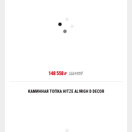
148 558
₽
153 153
₽
КАМИННАЯ ТОПКА HITZE AL9RGH D DECOR