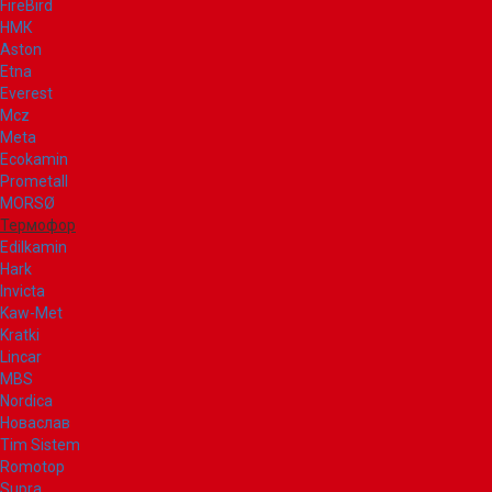
FireBird
НМК
Aston
Etna
Everest
Mcz
Meta
Ecokamin
Prometall
MORSØ
Термофор
Edilkamin
Hark
Invicta
Kaw-Met
Kratki
Lincar
MBS
Nordica
Новаслав
Tim Sistem
Romotop
Supra