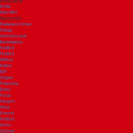
Royal Flame
Kratki
Kaw-Met
Glamm Fire
Камины и топки
Назад
Смотреть все
Биокамины
FireBird
FireBird
IldNord
Kalfire
BEF
Seguin
Piazzetta
Boley
Focus
Hergom
Hitze
Everest
FireBird
Defro
Schmid