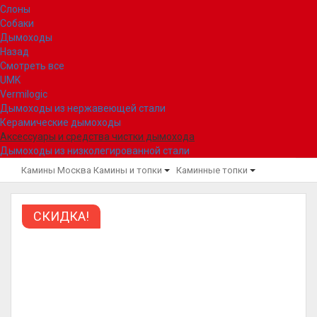
Слоны
Собаки
Дымоходы
Назад
Смотреть все
UMK
Vermilogic
Дымоходы из нержавеющей стали
Керамические дымоходы
Аксессуары и средства чистки дымохода
Дымоходы из низколегированной стали
Камины Москва
Камины и топки
Каминные топки
СКИДКА!