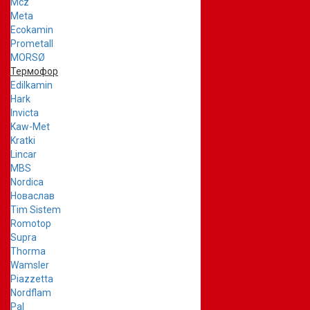
Mcz
Meta
Ecokamin
Prometall
MORSØ
Термофор
Edilkamin
Hark
Invicta
Kaw-Met
Kratki
Lincar
MBS
Nordica
Новаслав
Tim Sistem
Romotop
Supra
Thorma
Wamsler
Piazzetta
Nordflam
Pal