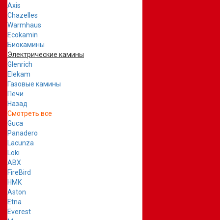
Axis
Chazelles
Warmhaus
Ecokamin
Биокамины
Электрические камины
Glenrich
Elekam
Газовые камины
Печи
Назад
Смотреть все
Guca
Panadero
Lacunza
Loki
ABX
FireBird
НМК
Aston
Etna
Everest