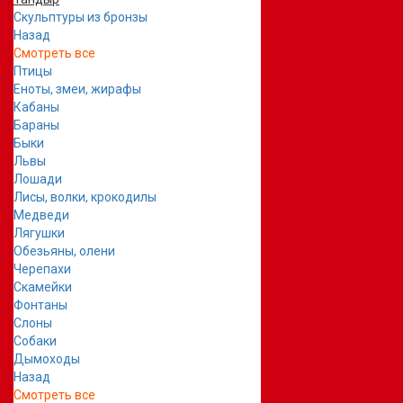
Скульптуры из бронзы
Назад
Смотреть все
Птицы
Еноты, змеи, жирафы
Кабаны
Бараны
Быки
Львы
Лошади
Лисы, волки, крокодилы
Медведи
Лягушки
Обезьяны, олени
Черепахи
Скамейки
Фонтаны
Слоны
Собаки
Дымоходы
Назад
Смотреть все