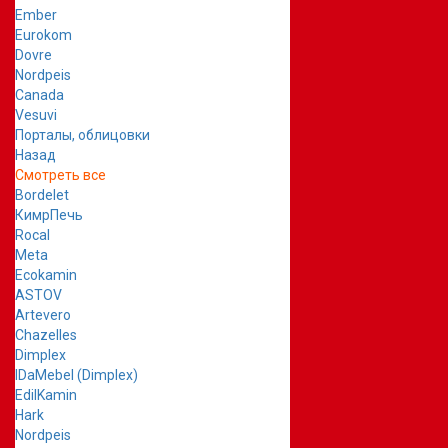
Ember
Eurokom
Dovre
Nordpeis
Canada
Vesuvi
Порталы, облицовки
Назад
Смотреть все
Bordelet
КимрПечь
Rocal
Meta
Ecokamin
ASTOV
Artevero
Chazelles
Dimplex
IDaMebel (Dimplex)
EdilKamin
Hark
Nordpeis