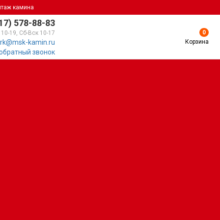
нтаж камина
17) 578-88-83
0
 10-19, Сб-Вск 10-17
Корзина
rk@msk-kamin.ru
 обратный звонок