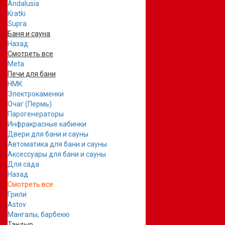
Andalusia
Kratki
Supra
Баня и сауна
Назад
Смотреть все
Meta
Печи для бани
НМК
Электрокаменки
Очаг (Пермь)
Парогенераторы
Инфракрасные кабинки
Двери для бани и сауны
Автоматика для бани и сауны
Аксессуары для бани и сауны
Для сада
Назад
Смотреть все
Грили
Astov
Мангалы, барбекю
Тандыр