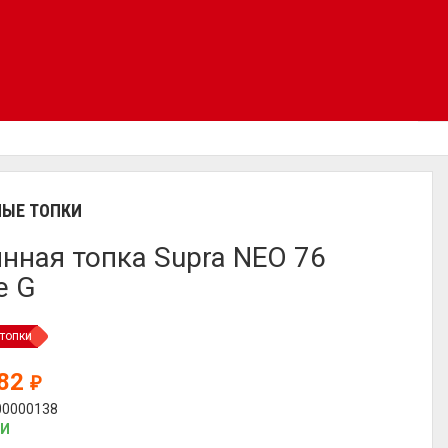
ЫЕ ТОПКИ
нная топка Supra NEO 76
e G
топки
282
₽
00000138
ИИ