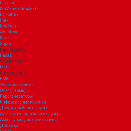
Dimplex
IDaMebel (Dimplex)
EdilKamin
Hark
Nordpeis
Andalusia
Kratki
Supra
Баня и сауна
Назад
Смотреть все
Meta
Печи для бани
НМК
Электрокаменки
Очаг (Пермь)
Парогенераторы
Инфракрасные кабинки
Двери для бани и сауны
Автоматика для бани и сауны
Аксессуары для бани и сауны
Для сада