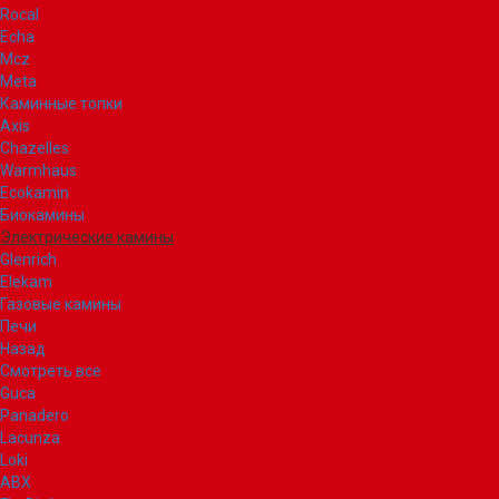
Rocal
Echa
Mcz
Meta
Каминные топки
Axis
Chazelles
Warmhaus
Ecokamin
Биокамины
Электрические камины
Glenrich
Elekam
Газовые камины
Печи
Назад
Смотреть все
Guca
Panadero
Lacunza
Loki
ABX