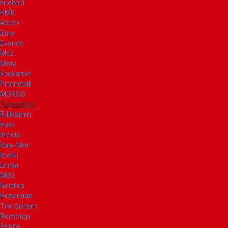
FireBird
НМК
Aston
Etna
Everest
Mcz
Meta
Ecokamin
Prometall
MORSØ
Термофор
Edilkamin
Hark
Invicta
Kaw-Met
Kratki
Lincar
MBS
Nordica
Новаслав
Tim Sistem
Romotop
Supra