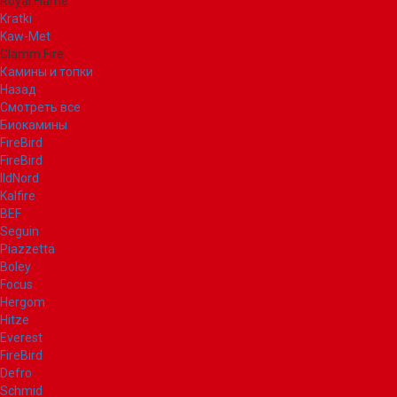
Royal Flame
Kratki
Kaw-Met
Glamm Fire
Камины и топки
Назад
Смотреть все
Биокамины
FireBird
FireBird
IldNord
Kalfire
BEF
Seguin
Piazzetta
Boley
Focus
Hergom
Hitze
Everest
FireBird
Defro
Schmid