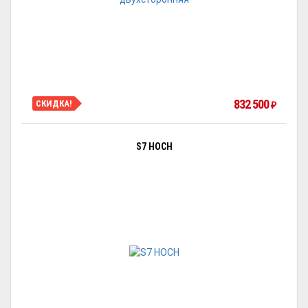
832 500
СКИДКА!
₽
S7 HOCH