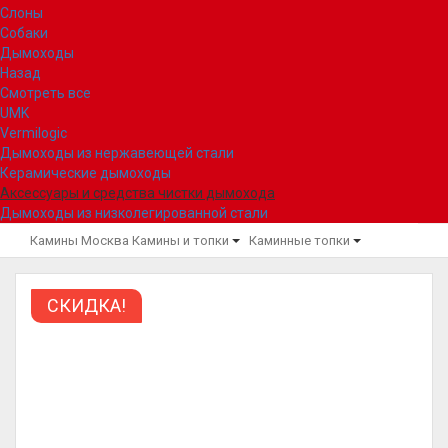
Слоны
Собаки
Дымоходы
Назад
Смотреть все
UMK
Vermilogic
Дымоходы из нержавеющей стали
Керамические дымоходы
Аксессуары и средства чистки дымохода
Дымоходы из низколегированной стали
Камины Москва
Камины и топки
Каминные топки
СКИДКА!