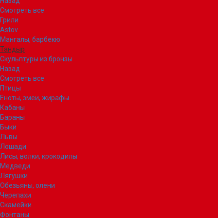
Назад
Смотреть все
Грили
Astov
Мангалы, барбекю
Тандыр
Скульптуры из бронзы
Назад
Смотреть все
Птицы
Еноты, змеи, жирафы
Кабаны
Бараны
Быки
Львы
Лошади
Лисы, волки, крокодилы
Медведи
Лягушки
Обезьяны, олени
Черепахи
Скамейки
Фонтаны