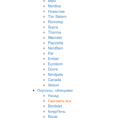
MBS
Nordica
Новаслав
Tim Sistem
Romotop
Supra
Thorma
Wamsler
Piazzetta
Nordflam
Pal
Ember
Eurokom
Dovre
Nordpeis
Canada
Vesuvi
Порталы, облицовки
Назад
Смотреть все
Bordelet
КимрПечь
Rocal