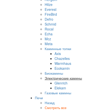
Hitze
Everest
FireBird
Defro
Schmid
Rocal
Echa
Mcz
Meta
Каминные топки
Axis
Chazelles
Warmhaus
Ecokamin
Биокамины
Электрические камины
Glenrich
Elekam
Газовые камины
Печи
Назад
Смотреть все