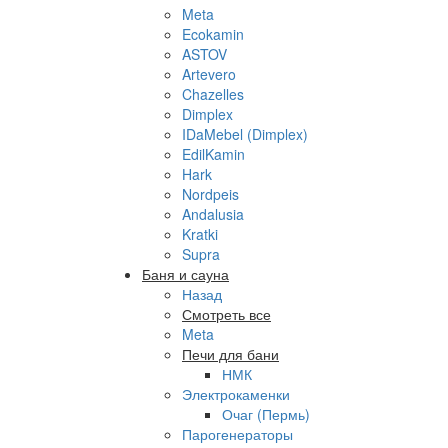
Meta
Ecokamin
ASTOV
Artevero
Chazelles
Dimplex
IDaMebel (Dimplex)
EdilKamin
Hark
Nordpeis
Andalusia
Kratki
Supra
Баня и сауна
Назад
Смотреть все
Meta
Печи для бани
НМК
Электрокаменки
Очаг (Пермь)
Парогенераторы