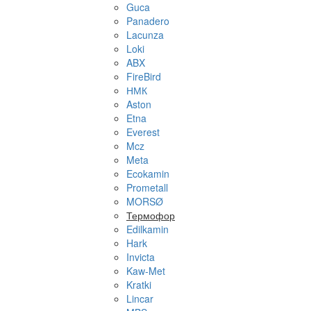
Guca
Panadero
Lacunza
Loki
ABX
FireBird
НМК
Aston
Etna
Everest
Mcz
Meta
Ecokamin
Prometall
MORSØ
Термофор
Edilkamin
Hark
Invicta
Kaw-Met
Kratki
Lincar