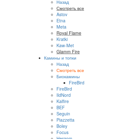
Назад
Смотреть все
Astov
Etna
Meta
Royal Flame
Kratki
Kaw-Met
Glamm Fire
Камины и топки
Назад
Смотреть все
Биокамины
FireBird
FireBird
IldNord
Kalfire
BEF
Seguin
Piazzetta
Boley
Focus
Hergom