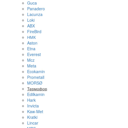
Guca
Panadero
Lacunza
Loki
ABX
FireBird
НМК
Aston
Etna
Everest
Mcz
Meta
Ecokamin
Prometall
MORSØ
Термофор
Edilkamin
Hark
Invicta
Kaw-Met
Kratki
Lincar