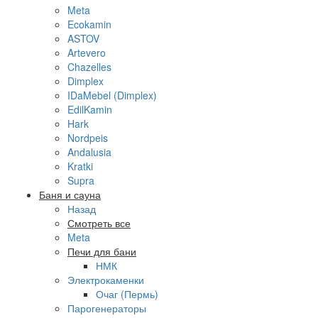
Meta
Ecokamin
ASTOV
Artevero
Chazelles
Dimplex
IDaMebel (Dimplex)
EdilKamin
Hark
Nordpeis
Andalusia
Kratki
Supra
Баня и сауна
Назад
Смотреть все
Meta
Печи для бани
НМК
Электрокаменки
Очаг (Пермь)
Парогенераторы