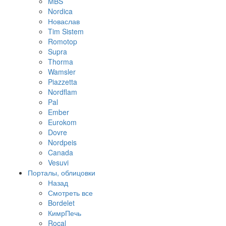
MBS
Nordica
Новаслав
Tim Sistem
Romotop
Supra
Thorma
Wamsler
Piazzetta
Nordflam
Pal
Ember
Eurokom
Dovre
Nordpeis
Canada
Vesuvi
Порталы, облицовки
Назад
Смотреть все
Bordelet
КимрПечь
Rocal