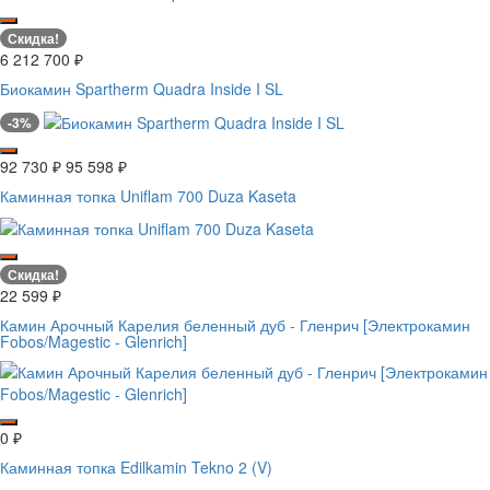
Скидка!
6 212 700
₽
Биокамин Spartherm Quadra Inside I SL
-3%
92 730
₽
95 598
₽
Каминная топка Uniflam 700 Duza Kaseta
Скидка!
22 599
₽
Камин Арочный Карелия беленный дуб - Гленрич [Электрокамин
Fobos/Magestic - Glenrich]
0
₽
Каминная топка Edilkamin Tekno 2 (V)