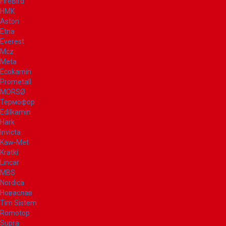
FireBird
НМК
Aston
Etna
Everest
Mcz
Meta
Ecokamin
Prometall
MORSØ
Термофор
Edilkamin
Hark
Invicta
Kaw-Met
Kratki
Lincar
MBS
Nordica
Новаслав
Tim Sistem
Romotop
Supra