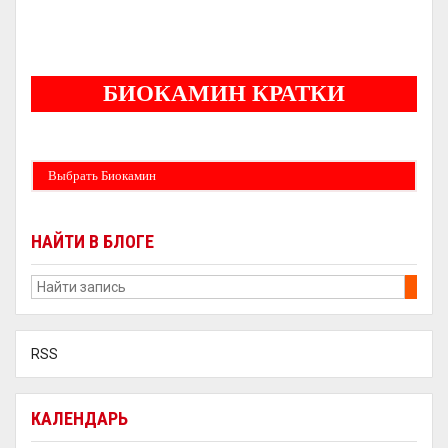
5
БИОКАМИН КРАТКИ
Бездымные камины на спитовом геле. Ни сажи, ни копоти в вашей квартире.
Спиртовой биокамин работает на 1 литре 2-3 часа !
Выбрать Биокамин
НАЙТИ В БЛОГЕ
RSS
КАЛЕНДАРЬ