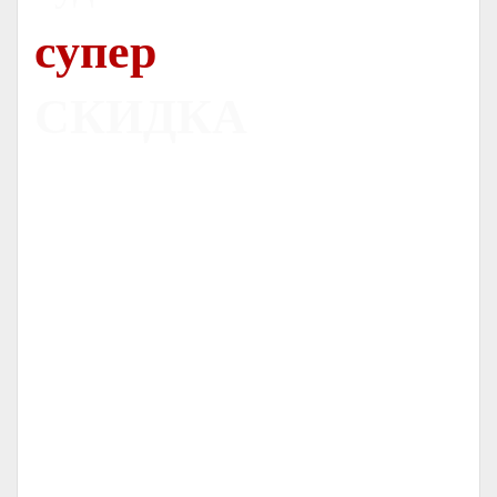
супер
СКИДКА
Печь
Dovre 300CB
С ОРИГИНАЛЬНЫМ ЛИТЬЕМ
НОРВЕЖСКИЕ ПЕЧИ
СЕРТИФИЦИРОВАННЫЙ ДИЛЕР
-
-
ГАРАНТИЯ
ОТ
ЛЕТ