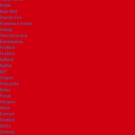
Kratki
Kaw-Met
Glamm Fire
Камины и топки
Назад
Смотреть все
Биокамины
FireBird
FireBird
IldNord
Kalfire
BEF
Seguin
Piazzetta
Boley
Focus
Hergom
Hitze
Everest
FireBird
Defro
Schmid