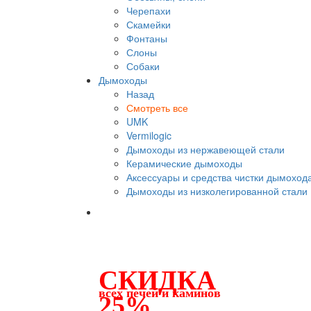
Черепахи
Скамейки
Фонтаны
Слоны
Собаки
Дымоходы
Назад
Смотреть все
UMK
Vermilogic
Дымоходы из нержавеющей стали
Керамические дымоходы
Аксессуары и средства чистки дымоход
Дымоходы из низколегированной стали
СКИДКА
всех печей и каминов
25%