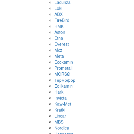
Lacunza
Loki
ABX
FireBird
НМК
Aston
Etna
Everest
Mcz
Meta
Ecokamin
Prometall
MORSØ
Термофор
Edilkamin
Hark
Invicta
Kaw-Met
Kratki
Lincar
MBS
Nordica
Новаслав