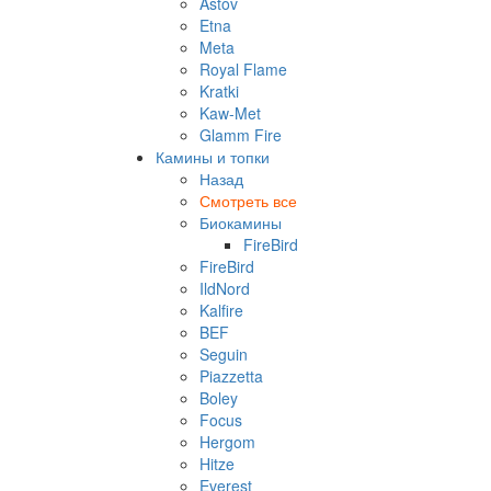
Astov
Etna
Meta
Royal Flame
Kratki
Kaw-Met
Glamm Fire
Камины и топки
Назад
Смотреть все
Биокамины
FireBird
FireBird
IldNord
Kalfire
BEF
Seguin
Piazzetta
Boley
Focus
Hergom
Hitze
Everest