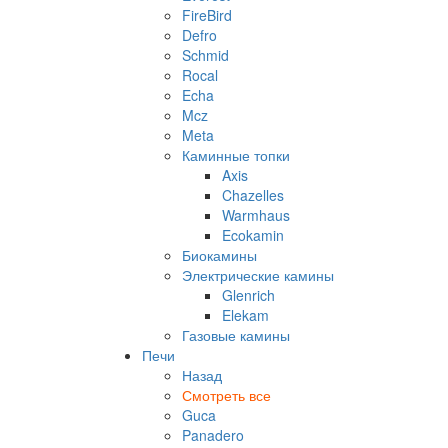
FireBird
Defro
Schmid
Rocal
Echa
Mcz
Meta
Каминные топки
Axis
Chazelles
Warmhaus
Ecokamin
Биокамины
Электрические камины
Glenrich
Elekam
Газовые камины
Печи
Назад
Смотреть все
Guca
Panadero