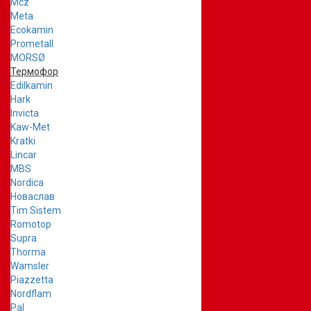
Mcz
Meta
Ecokamin
Prometall
MORSØ
Термофор
Edilkamin
Hark
Invicta
Kaw-Met
Kratki
Lincar
MBS
Nordica
Новаслав
Tim Sistem
Romotop
Supra
Thorma
Wamsler
Piazzetta
Nordflam
Pal