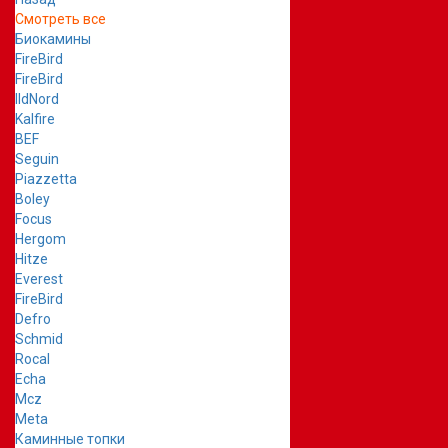
Смотреть все
Биокамины
FireBird
FireBird
IldNord
Kalfire
BEF
Seguin
Piazzetta
Boley
Focus
Hergom
Hitze
Everest
FireBird
Defro
Schmid
Rocal
Echa
Mcz
Meta
Каминные топки