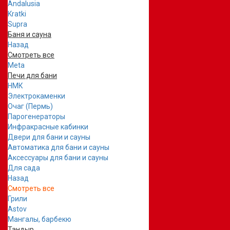
Andalusia
Kratki
Supra
Баня и сауна
Назад
Смотреть все
Meta
Печи для бани
НМК
Электрокаменки
Очаг (Пермь)
Парогенераторы
Инфракрасные кабинки
Двери для бани и сауны
Автоматика для бани и сауны
Аксессуары для бани и сауны
Для сада
Назад
Смотреть все
Грили
Astov
Мангалы, барбекю
Тандыр