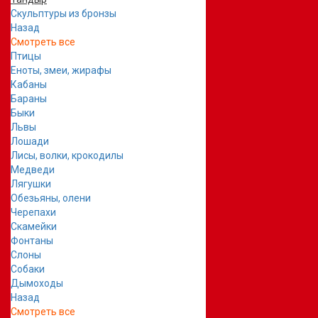
Скульптуры из бронзы
Назад
Смотреть все
Птицы
Еноты, змеи, жирафы
Кабаны
Бараны
Быки
Львы
Лошади
Лисы, волки, крокодилы
Медведи
Лягушки
Обезьяны, олени
Черепахи
Скамейки
Фонтаны
Слоны
Собаки
Дымоходы
Назад
Смотреть все