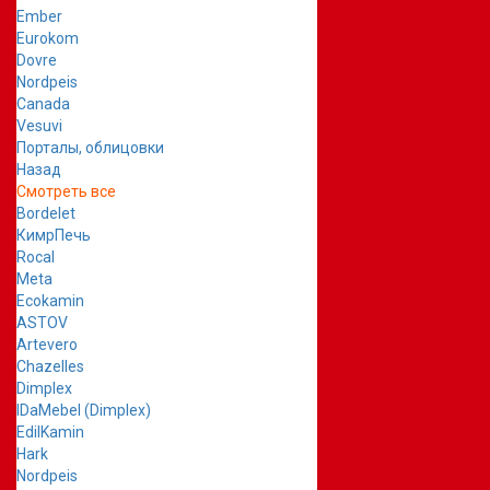
Ember
Eurokom
Dovre
Nordpeis
Canada
Vesuvi
Порталы, облицовки
Назад
Смотреть все
Bordelet
КимрПечь
Rocal
Meta
Ecokamin
ASTOV
Artevero
Chazelles
Dimplex
IDaMebel (Dimplex)
EdilKamin
Hark
Nordpeis