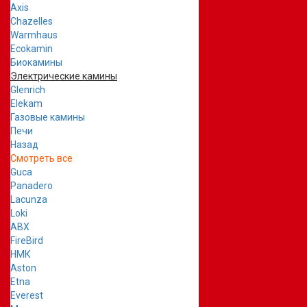
Axis
Chazelles
Warmhaus
Ecokamin
Биокамины
Электрические камины
Glenrich
Elekam
Газовые камины
Печи
Назад
Смотреть все
Guca
Panadero
Lacunza
Loki
ABX
FireBird
НМК
Aston
Etna
Everest