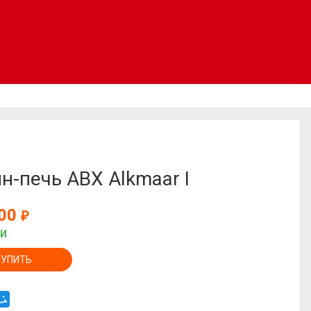
н-печь ABX Alkmaar I
900
₽
ИИ
КУПИТЬ