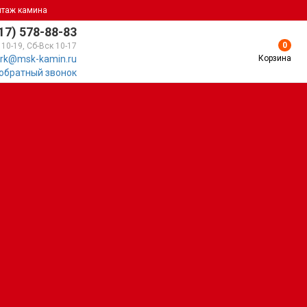
нтаж камина
17) 578-88-83
0
 10-19, Сб-Вск 10-17
Корзина
rk@msk-kamin.ru
 обратный звонок