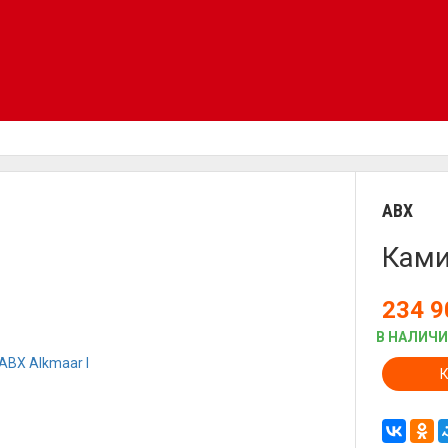
ABX
Ками
234 
В НАЛИЧ