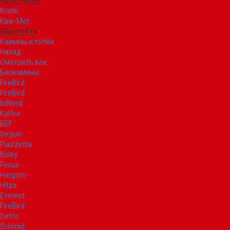
Royal Flame
Kratki
Kaw-Met
Glamm Fire
Камины и топки
Назад
Смотреть все
Биокамины
FireBird
FireBird
IldNord
Kalfire
BEF
Seguin
Piazzetta
Boley
Focus
Hergom
Hitze
Everest
FireBird
Defro
Schmid