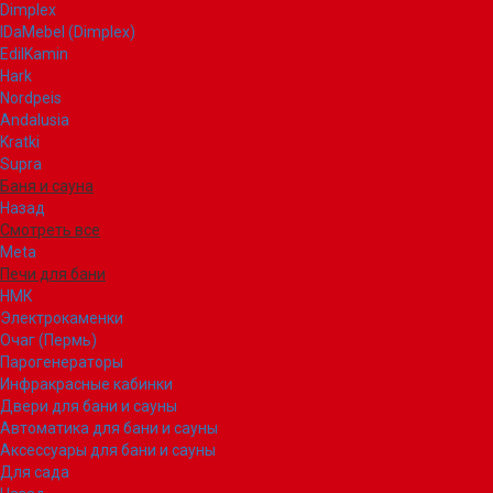
Dimplex
IDaMebel (Dimplex)
EdilKamin
Hark
Nordpeis
Andalusia
Kratki
Supra
Баня и сауна
Назад
Смотреть все
Meta
Печи для бани
НМК
Электрокаменки
Очаг (Пермь)
Парогенераторы
Инфракрасные кабинки
Двери для бани и сауны
Автоматика для бани и сауны
Аксессуары для бани и сауны
Для сада