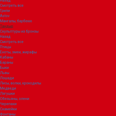
Назад
Смотреть все
Грили
Astov
Мангалы, барбекю
Тандыр
Скульптуры из бронзы
Назад
Смотреть все
Птицы
Еноты, змеи, жирафы
Кабаны
Бараны
Быки
Львы
Лошади
Лисы, волки, крокодилы
Медведи
Лягушки
Обезьяны, олени
Черепахи
Скамейки
Фонтаны