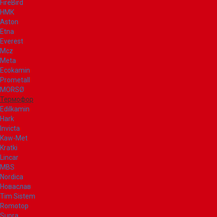
FireBird
НМК
Aston
Etna
Everest
Mcz
Meta
Ecokamin
Prometall
MORSØ
Термофор
Edilkamin
Hark
Invicta
Kaw-Met
Kratki
Lincar
MBS
Nordica
Новаслав
Tim Sistem
Romotop
Supra