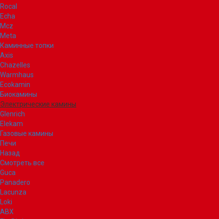
Rocal
Echa
Mcz
Meta
Каминные топки
Axis
Chazelles
Warmhaus
Ecokamin
Биокамины
Электрические камины
Glenrich
Elekam
Газовые камины
Печи
Назад
Смотреть все
Guca
Panadero
Lacunza
Loki
ABX