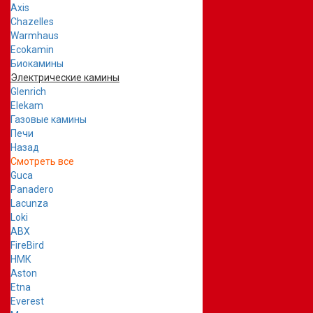
Axis
Chazelles
Warmhaus
Ecokamin
Биокамины
Электрические камины
Glenrich
Elekam
Газовые камины
Печи
Назад
Смотреть все
Guca
Panadero
Lacunza
Loki
ABX
FireBird
НМК
Aston
Etna
Everest