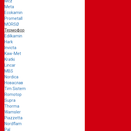
Mcz
Meta
Ecokamin
Prometall
MORSØ
Термофор
Edilkamin
Hark
Invicta
Kaw-Met
Kratki
Lincar
MBS
Nordica
Новаслав
Tim Sistem
Romotop
Supra
Thorma
Wamsler
Piazzetta
Nordflam
Pal