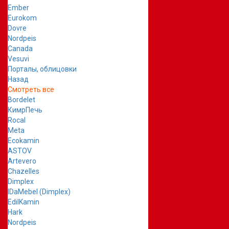
Ember
Eurokom
Dovre
Nordpeis
Canada
Vesuvi
Порталы, облицовки
Назад
Смотреть все
Bordelet
КимрПечь
Rocal
Meta
Ecokamin
ASTOV
Artevero
Chazelles
Dimplex
IDaMebel (Dimplex)
EdilKamin
Hark
Nordpeis