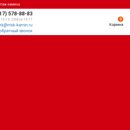
нтаж камина
17) 578-88-83
0
 10-19, Сб-Вск 10-17
Корзина
rk@msk-kamin.ru
 обратный звонок