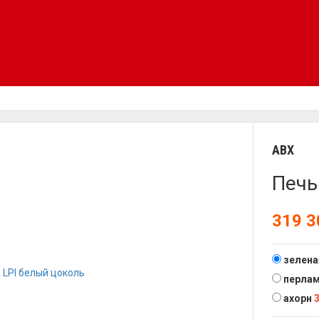
ABX
Печь
319 
зелена
перла
ахорн