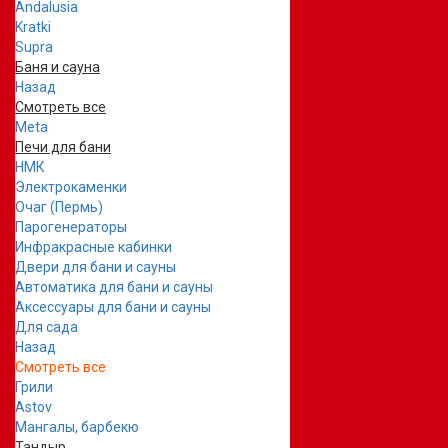
Andalusia
Kratki
Supra
Баня и сауна
Назад
Смотреть все
Meta
Печи для бани
НМК
Электрокаменки
Очаг (Пермь)
Парогенераторы
Инфракрасные кабинки
Двери для бани и сауны
Автоматика для бани и сауны
Аксессуары для бани и сауны
Для сада
Назад
Смотреть все
Грили
Astov
Мангалы, барбекю
Тандыр