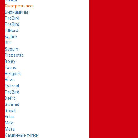
Смотреть все
Биокамины
FireBird
FireBird
IldNord
Kalfire
BEF
Seguin
Piazzetta
Boley
Focus
Hergom
Hitze
Everest
FireBird
Defro
Schmid
Rocal
Echa
Mcz
Meta
Каминные топки