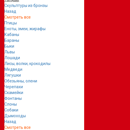
Скульптуры из бронзы
Назад
Смотреть все
Птицы
Еноты, змеи, жирафы
Кабаны
Бараны
Быки
Львы
Лошади
Лисы, волки, крокодилы
Медведи
Лягушки
Обезьяны, олени
Черепахи
Скамейки
Фонтаны
Слоны
Собаки
Дымоходы
Назад
Смотреть все