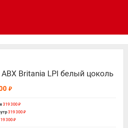
 ABX Britania LPI белый цоколь
300
₽
я
319 300
₽
мутр
319 300
₽
319 300
₽