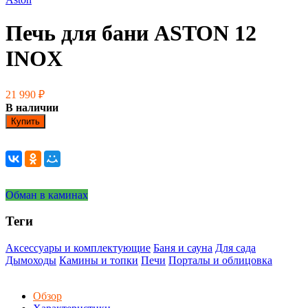
Печь для бани ASTON 12
INOX
21 990
₽
В наличии
Купить
Обман в каминах
Теги
Аксессуары и комплектующие
Баня и сауна
Для сада
Дымоходы
Камины и топки
Печи
Порталы и облицовка
Обзор