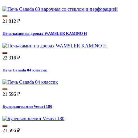
21 812
₽
Печь-камин на дровах WAMSLER KAMINO H
22 316
₽
Печь Canada 04 классик
21 596
₽
Булерьян-камин Vesuvi 180
21 596
₽