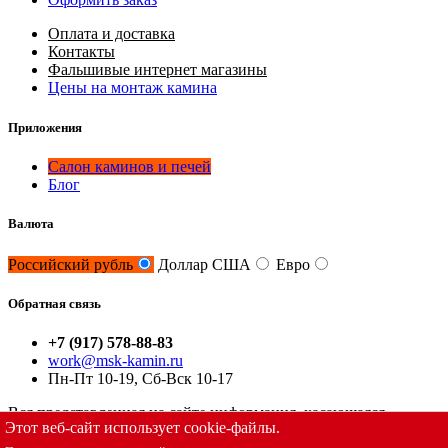
Оплата и доставка
Контакты
Фальшивые интернет магазины
Цены на монтаж камина
Приложения
Салон каминов и печей
Блог
Валюта
Российский рубль
Доллар США
Евро
Обратная связь
+7 (917) 578-88-83
work@msk-kamin.ru
Пн-Пт 10-19, Сб-Вск 10-17
Вся представленная на сайте информация, касающаяся
Этот веб-сайт использует cookie-файлы.
технических характеристик, наличия на складе, стоимости