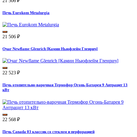
21 506
₽
Печь Eurokom Metalurgia
21 506
₽
Очаг Newflame Glenrich [Камин Ньюфлейм Гленрич]
22 523
₽
Печь отопительно-варочная Термофор Огонь-Батарея 9 Антрацит 13
кВт
22 568
₽
Печь Canada 03 классик со стеклом и перфорацией