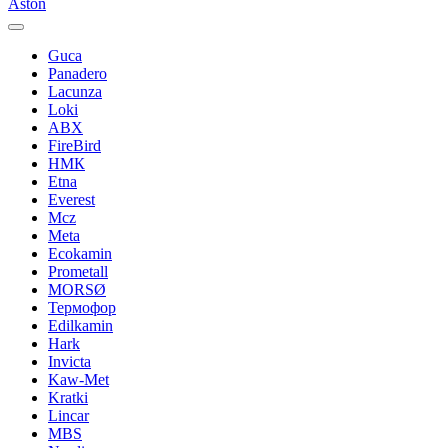
Aston
Guca
Panadero
Lacunza
Loki
ABX
FireBird
НМК
Etna
Everest
Mcz
Meta
Ecokamin
Prometall
MORSØ
Термофор
Edilkamin
Hark
Invicta
Kaw-Met
Kratki
Lincar
MBS