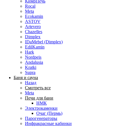
КимрПечь
Rocal
Meta
Ecokamin
ASTOV
Artevero
Chazelles
Dimplex
IDaMebel (Dimplex)
EdilKamin
Hark
Nordpeis
Andalusia
Kratki
Supra
Баня и сауна
Назад
Смотреть все
Meta
Печи для бани
НМК
Электрокаменки
Очаг (Пермь)
Парогенераторы
Инфракрасные кабинки