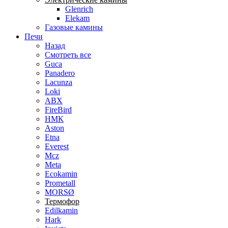
Glenrich
Elekam
Газовые камины
Печи
Назад
Смотреть все
Guca
Panadero
Lacunza
Loki
ABX
FireBird
НМК
Aston
Etna
Everest
Mcz
Meta
Ecokamin
Prometall
MORSØ
Термофор
Edilkamin
Hark