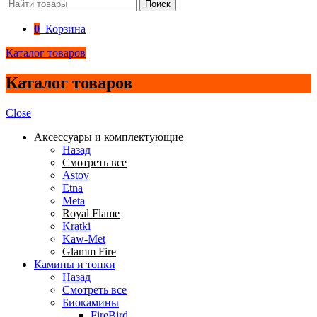
Поиск
0
Корзина
Каталог товаров
Каталог товаров
Close
Аксессуары и комплектующие
Назад
Смотреть все
Astov
Etna
Meta
Royal Flame
Kratki
Kaw-Met
Glamm Fire
Камины и топки
Назад
Смотреть все
Биокамины
FireBird