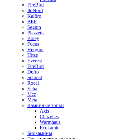
FireBird
IldNord
Kalfire
BEF
Seguin
Piazzetta
Boley
Focus
Hergom
Hitze
Everest
FireBird
Defro
Schmid
Rocal
Echa
Mcz
Meta
Каминные топки
Axis
Chazelles
Warmhaus
Ecokamin
Биокамины
Электрические камины