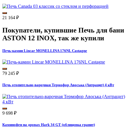
21 164
₽
Покупатели, купившие
Печь для бани
ASTON 12 INOX
, так же купили
Печь-камин Lincar MONELLINA 176NL Castagne
79 245
₽
Печь отопительно-варочная Термофор Авоська (Антрацит) 4 кВт
9 698
₽
Каминофен на дровах Hark 34 GT (облицовка гранит)