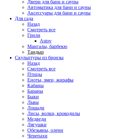
Двери для бани и сауны
Автоматика для бани и сауны
Аксессуары для бани и сауны
Для сада
Назад
Смотреть все
Грили
Astov
Мангалы, барбекю
Тандыр
Скульптуры из бронзы
Назад
Смотреть все
Птицы
Еноты, змеи, жирафы
Кабаны
Бараны
Быки
Львы
Лошади
Лисы, волки, крокодилы
Медведи
Лягушки
Обезьяны, олени
Черепахи