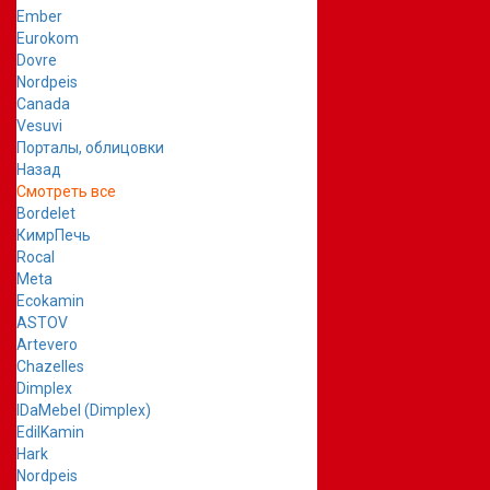
Ember
Eurokom
Dovre
Nordpeis
Canada
Vesuvi
Порталы, облицовки
Назад
Смотреть все
Bordelet
КимрПечь
Rocal
Meta
Ecokamin
ASTOV
Artevero
Chazelles
Dimplex
IDaMebel (Dimplex)
EdilKamin
Hark
Nordpeis