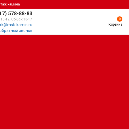
нтаж камина
17) 578-88-83
0
 10-19, Сб-Вск 10-17
Корзина
rk@msk-kamin.ru
 обратный звонок