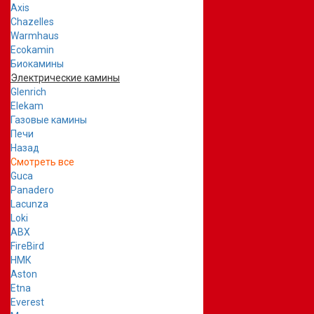
Axis
Chazelles
Warmhaus
Ecokamin
Биокамины
Электрические камины
Glenrich
Elekam
Газовые камины
Печи
Назад
Смотреть все
Guca
Panadero
Lacunza
Loki
ABX
FireBird
НМК
Aston
Etna
Everest