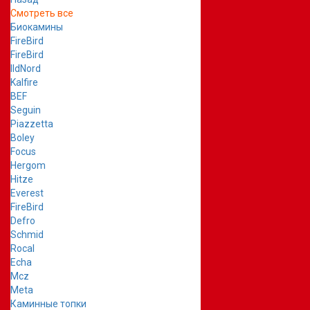
Смотреть все
Биокамины
FireBird
FireBird
IldNord
Kalfire
BEF
Seguin
Piazzetta
Boley
Focus
Hergom
Hitze
Everest
FireBird
Defro
Schmid
Rocal
Echa
Mcz
Meta
Каминные топки