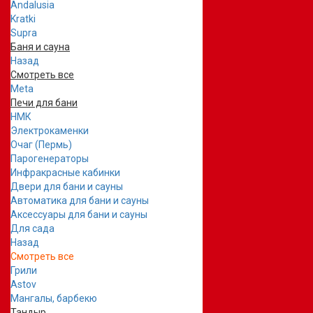
Andalusia
Kratki
Supra
Баня и сауна
Назад
Смотреть все
Meta
Печи для бани
НМК
Электрокаменки
Очаг (Пермь)
Парогенераторы
Инфракрасные кабинки
Двери для бани и сауны
Автоматика для бани и сауны
Аксессуары для бани и сауны
Для сада
Назад
Смотреть все
Грили
Astov
Мангалы, барбекю
Тандыр