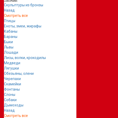
Скульптуры из бронзы
Назад
Смотреть все
Птицы
Еноты, змеи, жирафы
Кабаны
Бараны
Быки
Львы
Лошади
Лисы, волки, крокодилы
Медведи
Лягушки
Обезьяны, олени
Черепахи
Скамейки
Фонтаны
Слоны
Собаки
Дымоходы
Назад
Смотреть все