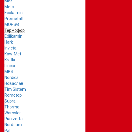
Mcz
Meta
Ecokamin
Prometall
MORSØ
Термофор
Edilkamin
Hark
Invicta
Kaw-Met
Kratki
Lincar
MBS
Nordica
Новаслав
Tim Sistem
Romotop
Supra
Thorma
Wamsler
Piazzetta
Nordflam
Pal