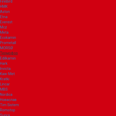
FireBird
НМК
Aston
Etna
Everest
Mcz
Meta
Ecokamin
Prometall
MORSØ
Термофор
Edilkamin
Hark
Invicta
Kaw-Met
Kratki
Lincar
MBS
Nordica
Новаслав
Tim Sistem
Romotop
Supra