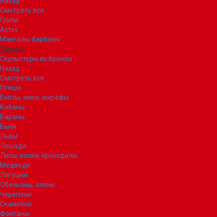
Назад
Смотреть все
Грили
Astov
Мангалы, барбекю
Тандыр
Скульптуры из бронзы
Назад
Смотреть все
Птицы
Еноты, змеи, жирафы
Кабаны
Бараны
Быки
Львы
Лошади
Лисы, волки, крокодилы
Медведи
Лягушки
Обезьяны, олени
Черепахи
Скамейки
Фонтаны