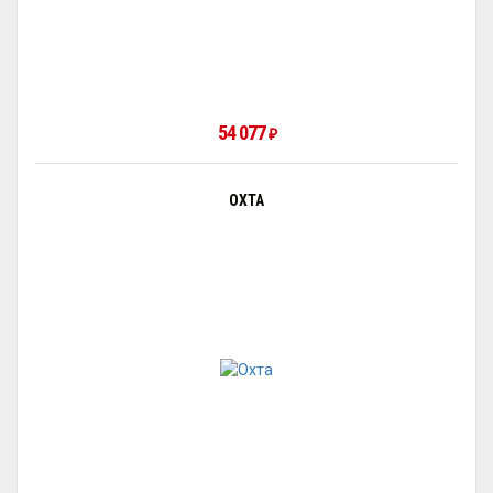
54 077
₽
ОХТА