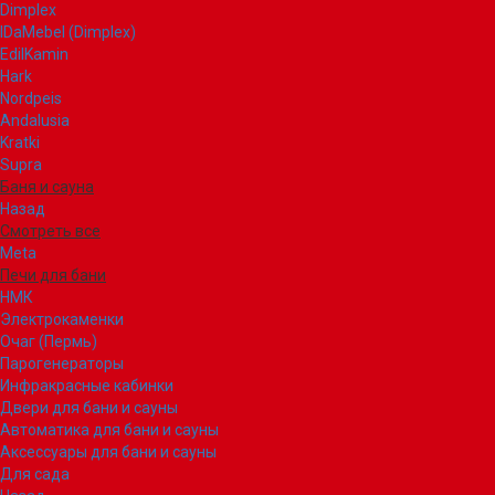
Dimplex
IDaMebel (Dimplex)
EdilKamin
Hark
Nordpeis
Andalusia
Kratki
Supra
Баня и сауна
Назад
Смотреть все
Meta
Печи для бани
НМК
Электрокаменки
Очаг (Пермь)
Парогенераторы
Инфракрасные кабинки
Двери для бани и сауны
Автоматика для бани и сауны
Аксессуары для бани и сауны
Для сада