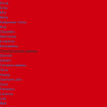
Rocal
Echa
Mcz
Meta
Каминные топки
Axis
Chazelles
Warmhaus
Ecokamin
Биокамины
Электрические камины
Glenrich
Elekam
Газовые камины
Печи
Назад
Смотреть все
Guca
Panadero
Lacunza
Loki
ABX