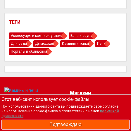
ТЕГИ
Аксессуары и комплектующие
Баня и сауна
Для сада
Дымоходы
Камины и топки
Печи
Порталы и облицовка
Магазин
Официальный интернет
Этот веб-сайт использует cookie-файлы.
магазинов Msk-kamin.ru
Корзина
При использовании данного сайта вы подтверждаете свое согласие
Оформить заказ
на использование cookie-файлов в соответствии с нашей
политикой
Политика
приватности
.
Оплата и доставка
конфиденциальности
Контакты
Подтверждаю
Согласие на обработку
Фальшивые интернет