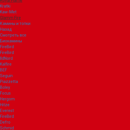
Royal Flame
Kratki
Kaw-Met
Glamm Fire
Камины и топки
Назад
Смотреть все
Биокамины
FireBird
FireBird
IldNord
Kalfire
BEF
Seguin
Piazzetta
Boley
Focus
Hergom
Hitze
Everest
FireBird
Defro
Schmid