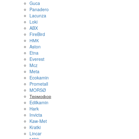
Guca
Panadero
Lacunza
Loki
ABX
FireBird
НМК
Aston
Etna
Everest
Mcz
Meta
Ecokamin
Prometall
MORSØ
Термофор
Edilkamin
Hark
Invicta
Kaw-Met
Kratki
Lincar