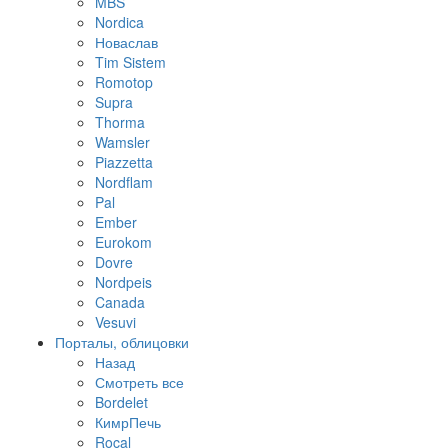
MBS
Nordica
Новаслав
Tim Sistem
Romotop
Supra
Thorma
Wamsler
Piazzetta
Nordflam
Pal
Ember
Eurokom
Dovre
Nordpeis
Canada
Vesuvi
Порталы, облицовки
Назад
Смотреть все
Bordelet
КимрПечь
Rocal