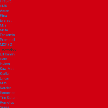
FireBird
НМК
Aston
Etna
Everest
Mcz
Meta
Ecokamin
Prometall
MORSØ
Термофор
Edilkamin
Hark
Invicta
Kaw-Met
Kratki
Lincar
MBS
Nordica
Новаслав
Tim Sistem
Romotop
Supra