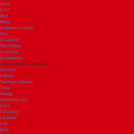
Rocal
Echa
Mcz
Meta
Каминные топки
Axis
Chazelles
Warmhaus
Ecokamin
Биокамины
Электрические камины
Glenrich
Elekam
Газовые камины
Печи
Назад
Смотреть все
Guca
Panadero
Lacunza
Loki
ABX