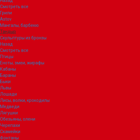
Назад
Смотреть все
Грили
Astov
Мангалы, барбекю
Тандыр
Скульптуры из бронзы
Назад
Смотреть все
Птицы
Еноты, змеи, жирафы
Кабаны
Бараны
Быки
Львы
Лошади
Лисы, волки, крокодилы
Медведи
Лягушки
Обезьяны, олени
Черепахи
Скамейки
Фонтаны