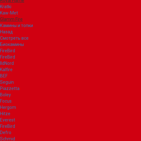
Royal Flame
Kratki
Kaw-Met
Glamm Fire
Камины и топки
Назад
Смотреть все
Биокамины
FireBird
FireBird
IldNord
Kalfire
BEF
Seguin
Piazzetta
Boley
Focus
Hergom
Hitze
Everest
FireBird
Defro
Schmid