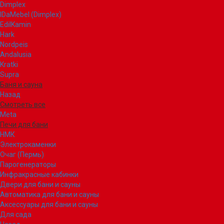
Dimplex
IDaMebel (Dimplex)
EdilKamin
Hark
Nordpeis
Andalusia
Kratki
Supra
Баня и сауна
Назад
Смотреть все
Meta
Печи для бани
НМК
Электрокаменки
Очаг (Пермь)
Парогенераторы
Инфракрасные кабинки
Двери для бани и сауны
Автоматика для бани и сауны
Аксессуары для бани и сауны
Для сада