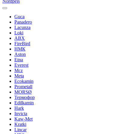
Nordpeis
Guca
Panadero
Lacunza
Loki
ABX
FireBird
НМК
Aston
Etna
Everest
Mcz
Meta
Ecokamin
Prometall
MORSØ
Термофор
Edilkamin
Hark
Invicta
Kaw-Met
Kratki
Lincar