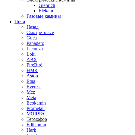
Glenrich
Elekam
Газовые камины
Печи
Назад
Смотреть все
Guca
Panadero
Lacunza
Loki
ABX
FireBird
НМК
Aston
Etna
Everest
Mcz
Meta
Ecokamin
Prometall
MORSØ
Термофор
Edilkamin
Hark