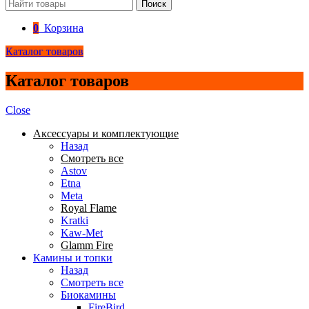
Поиск
0
Корзина
Каталог товаров
Каталог товаров
Close
Аксессуары и комплектующие
Назад
Смотреть все
Astov
Etna
Meta
Royal Flame
Kratki
Kaw-Met
Glamm Fire
Камины и топки
Назад
Смотреть все
Биокамины
FireBird