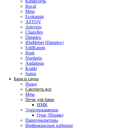
КимрПечь
Rocal
Meta
Ecokamin
ASTOV
Artevero
Chazelles
Dimplex
IDaMebel (Dimplex)
EdilKamin
Hark
Nordpeis
Andalusia
Kratki
Supra
Баня и сауна
Назад
Смотреть все
Meta
Печи для бани
НМК
Электрокаменки
Очаг (Пермь)
Парогенераторы
Инфракрасные кабинки