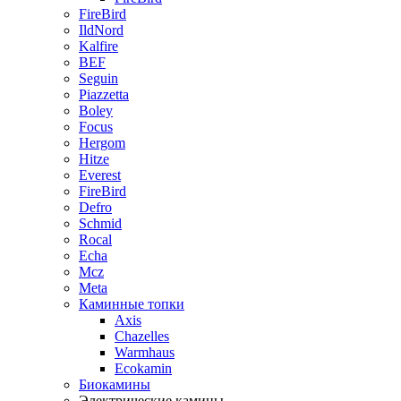
FireBird
IldNord
Kalfire
BEF
Seguin
Piazzetta
Boley
Focus
Hergom
Hitze
Everest
FireBird
Defro
Schmid
Rocal
Echa
Mcz
Meta
Каминные топки
Axis
Chazelles
Warmhaus
Ecokamin
Биокамины
Электрические камины