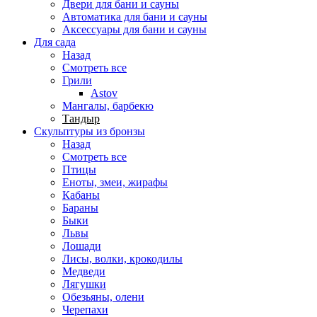
Двери для бани и сауны
Автоматика для бани и сауны
Аксессуары для бани и сауны
Для сада
Назад
Смотреть все
Грили
Astov
Мангалы, барбекю
Тандыр
Скульптуры из бронзы
Назад
Смотреть все
Птицы
Еноты, змеи, жирафы
Кабаны
Бараны
Быки
Львы
Лошади
Лисы, волки, крокодилы
Медведи
Лягушки
Обезьяны, олени
Черепахи