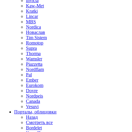
Invicta
Kaw-Met
Kratki
Lincar
MBS
Nordica
Новаслав
Tim Sistem
Romotop
Supra
Thorma
Wamsler
Piazzetta
Nordflam
Pal
Ember
Eurokom
Dovre
Nordpeis
Canada
Vesuvi
Порталы, облицовки
Назад
Смотреть все
Bordelet