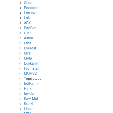
Guca
Panadero
Lacunza
Loki
ABX
FireBird
НМК
Aston
Etna
Everest
Mcz
Meta
Ecokamin
Prometall
MORSØ
Термофор
Edilkamin
Hark
Invicta
Kaw-Met
Kratki
Lincar