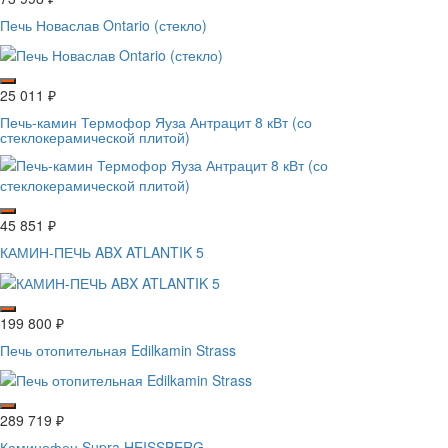
Печь Новаслав Ontario (стекло)
25 011
₽
Печь-камин Термофор Яуза Антрацит 8 кВт (со
стеклокерамической плитой)
45 851
₽
КАМИН-ПЕЧЬ ABX ATLANTIK 5
199 800
₽
Печь отопительная Edilkamin Strass
289 719
₽
Каминофен Supra HEISSBERG