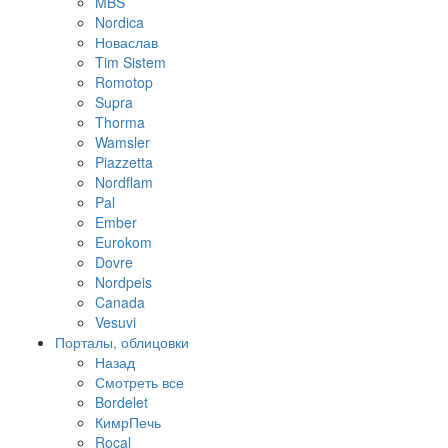
MBS
Nordica
Новаслав
Tim Sistem
Romotop
Supra
Thorma
Wamsler
Piazzetta
Nordflam
Pal
Ember
Eurokom
Dovre
Nordpeis
Canada
Vesuvi
Порталы, облицовки
Назад
Смотреть все
Bordelet
КимрПечь
Rocal