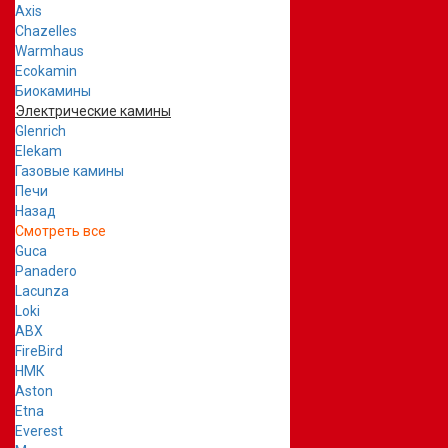
Axis
Chazelles
Warmhaus
Ecokamin
Биокамины
Электрические камины
Glenrich
Elekam
Газовые камины
Печи
Назад
Смотреть все
Guca
Panadero
Lacunza
Loki
ABX
FireBird
НМК
Aston
Etna
Everest