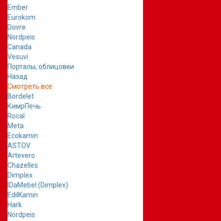
Ember
Eurokom
Dovre
Nordpeis
Canada
Vesuvi
Порталы, облицовки
Назад
Смотреть все
Bordelet
КимрПечь
Rocal
Meta
Ecokamin
ASTOV
Artevero
Chazelles
Dimplex
IDaMebel (Dimplex)
EdilKamin
Hark
Nordpeis