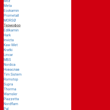
Mcz
Meta
Ecokamin
Prometall
MORSØ
Термофор
Edilkamin
Hark
Invicta
Kaw-Met
Kratki
Lincar
MBS
Nordica
Новаслав
Tim Sistem
Romotop
Supra
Thorma
Wamsler
Piazzetta
Nordflam
Pal