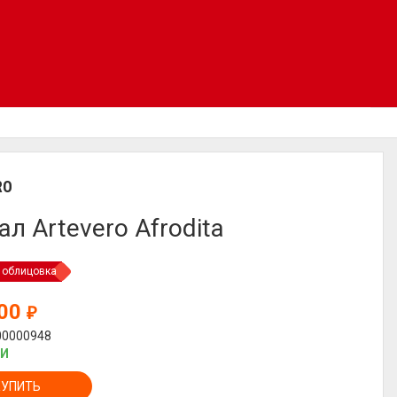
RO
ал Artevero Afrodita
 облицовка
000
₽
00000948
ИИ
КУПИТЬ