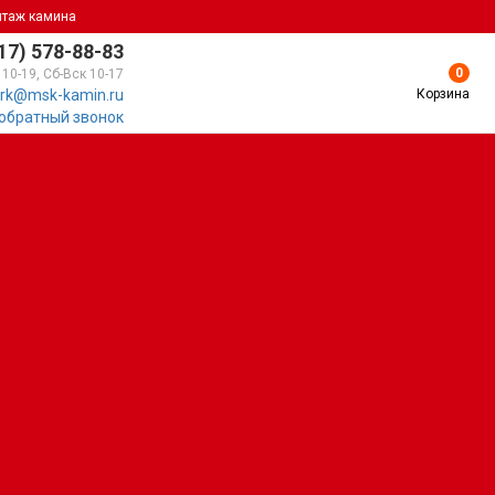
нтаж камина
17) 578-88-83
0
 10-19, Сб-Вск 10-17
Корзина
rk@msk-kamin.ru
 обратный звонок