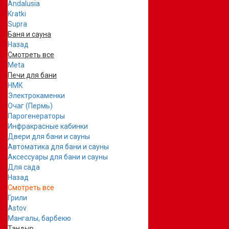
Andalusia
Kratki
Supra
Баня и сауна
Назад
Смотреть все
Meta
Печи для бани
НМК
Электрокаменки
Очаг (Пермь)
Парогенераторы
Инфракрасные кабинки
Двери для бани и сауны
Автоматика для бани и сауны
Аксессуары для бани и сауны
Для сада
Назад
Смотреть все
Грили
Astov
Мангалы, барбекю
Тандыр