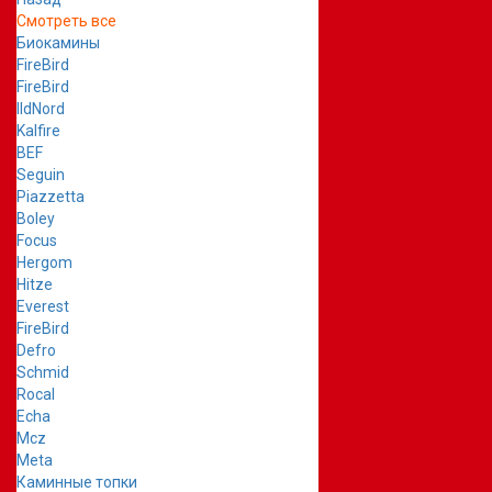
Смотреть все
Биокамины
FireBird
FireBird
IldNord
Kalfire
BEF
Seguin
Piazzetta
Boley
Focus
Hergom
Hitze
Everest
FireBird
Defro
Schmid
Rocal
Echa
Mcz
Meta
Каминные топки