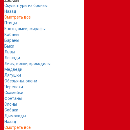
Скульптуры из бронзы
Назад
Смотреть все
Птицы
Еноты, змеи, жирафы
Кабаны
Бараны
Быки
Львы
Лошади
Лисы, волки, крокодилы
Медведи
Лягушки
Обезьяны, олени
Черепахи
Скамейки
Фонтаны
Слоны
Собаки
Дымоходы
Назад
Смотреть все