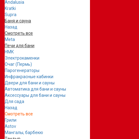
Andalusia
Kratki
Supra
Баня и сауна
Назад
Смотреть все
Meta
Печи для бани
НМК
Электрокаменки
Очаг (Пермь)
Парогенераторы
Инфракрасные кабинки
Двери для бани и сауны
Автоматика для бани и сауны
Аксессуары для бани и сауны
Для сада
Назад
Смотреть все
Грили
Astov
Мангалы, барбекю
Тандыр