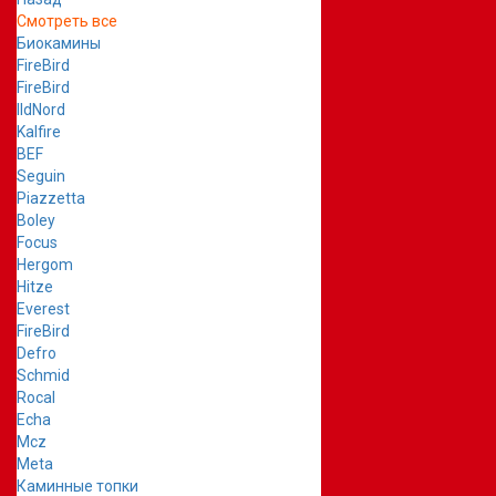
Смотреть все
Биокамины
FireBird
FireBird
IldNord
Kalfire
BEF
Seguin
Piazzetta
Boley
Focus
Hergom
Hitze
Everest
FireBird
Defro
Schmid
Rocal
Echa
Mcz
Meta
Каминные топки