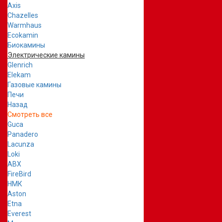
Axis
Chazelles
Warmhaus
Ecokamin
Биокамины
Электрические камины
Glenrich
Elekam
Газовые камины
Печи
Назад
Смотреть все
Guca
Panadero
Lacunza
Loki
ABX
FireBird
НМК
Aston
Etna
Everest