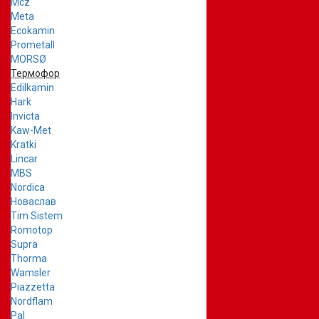
Mcz
Meta
Ecokamin
Prometall
MORSØ
Термофор
Edilkamin
Hark
Invicta
Kaw-Met
Kratki
Lincar
MBS
Nordica
Новаслав
Tim Sistem
Romotop
Supra
Thorma
Wamsler
Piazzetta
Nordflam
Pal