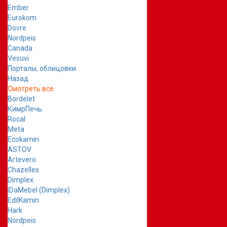
Ember
Eurokom
Dovre
Nordpeis
Canada
Vesuvi
Порталы, облицовки
Назад
Смотреть все
Bordelet
КимрПечь
Rocal
Meta
Ecokamin
ASTOV
Artevero
Chazelles
Dimplex
IDaMebel (Dimplex)
EdilKamin
Hark
Nordpeis