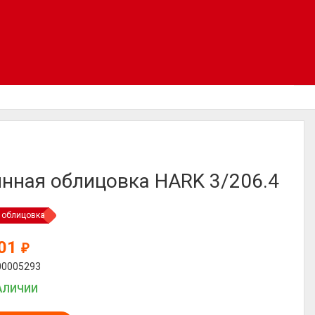
нная облицовка HARK 3/206.4
 облицовка
801
₽
00005293
АЛИЧИИ