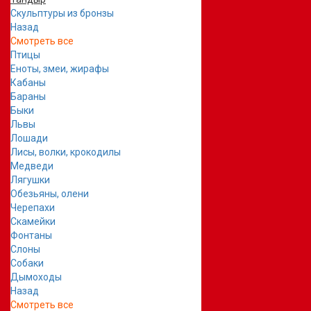
Скульптуры из бронзы
Назад
Смотреть все
Птицы
Еноты, змеи, жирафы
Кабаны
Бараны
Быки
Львы
Лошади
Лисы, волки, крокодилы
Медведи
Лягушки
Обезьяны, олени
Черепахи
Скамейки
Фонтаны
Слоны
Собаки
Дымоходы
Назад
Смотреть все