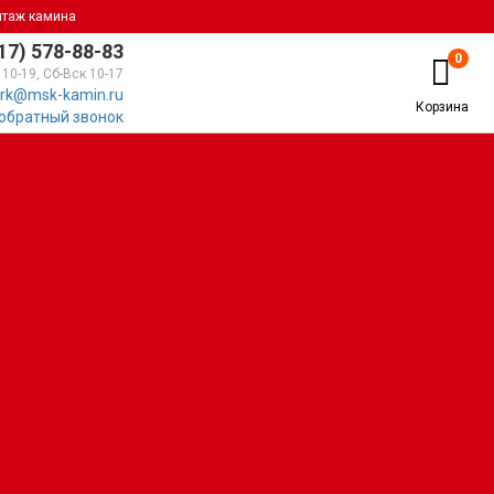
нтаж камина
17) 578-88-83
0
 10-19, Сб-Вск 10-17
rk@msk-kamin.ru
Корзина
 обратный звонок