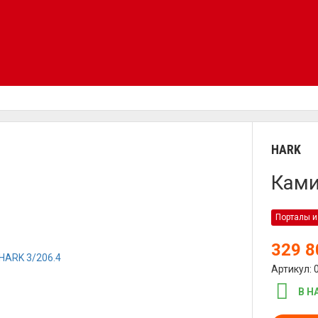
HARK
Ками
Порталы и
329 
Артикул: 
В Н