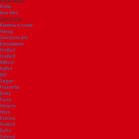
Royal Flame
Kratki
Kaw-Met
Glamm Fire
Камины и топки
Назад
Смотреть все
Биокамины
FireBird
FireBird
IldNord
Kalfire
BEF
Seguin
Piazzetta
Boley
Focus
Hergom
Hitze
Everest
FireBird
Defro
Schmid