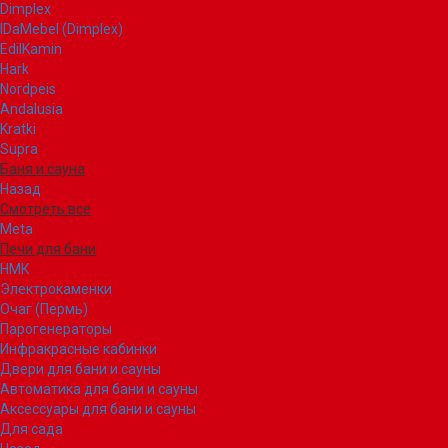
Dimplex
IDaMebel (Dimplex)
EdilKamin
Hark
Nordpeis
Andalusia
Kratki
Supra
Баня и сауна
Назад
Смотреть все
Meta
Печи для бани
НМК
Электрокаменки
Очаг (Пермь)
Парогенераторы
Инфракрасные кабинки
Двери для бани и сауны
Автоматика для бани и сауны
Аксессуары для бани и сауны
Для сада