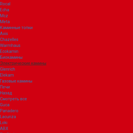
Rocal
Echa
Mcz
Meta
Каминные топки
Axis
Chazelles
Warmhaus
Ecokamin
Биокамины
Электрические камины
Glenrich
Elekam
Газовые камины
Печи
Назад
Смотреть все
Guca
Panadero
Lacunza
Loki
ABX