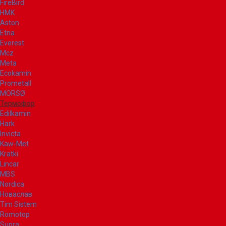
FireBird
НМК
Aston
Etna
Everest
Mcz
Meta
Ecokamin
Prometall
MORSØ
Термофор
Edilkamin
Hark
Invicta
Kaw-Met
Kratki
Lincar
MBS
Nordica
Новаслав
Tim Sistem
Romotop
Supra