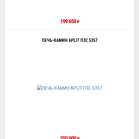
199 650
₽
ПЕЧЬ-КАМИН APLIT П3С 5357
550 000
₽