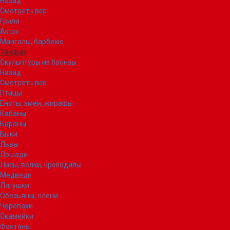
Назад
Смотреть все
Грили
Astov
Мангалы, барбекю
Тандыр
Скульптуры из бронзы
Назад
Смотреть все
Птицы
Еноты, змеи, жирафы
Кабаны
Бараны
Быки
Львы
Лошади
Лисы, волки, крокодилы
Медведи
Лягушки
Обезьяны, олени
Черепахи
Скамейки
Фонтаны