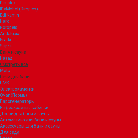
Dimplex
IDaMebel (Dimplex)
EdilKamin
Hark
Nordpeis
Andalusia
Kratki
Supra
Баня и сауна
Назад
Смотреть все
Meta
Печи для бани
НМК
Электрокаменки
Очаг (Пермь)
Парогенераторы
Инфракрасные кабинки
Двери для бани и сауны
Автоматика для бани и сауны
Аксессуары для бани и сауны
Для сада