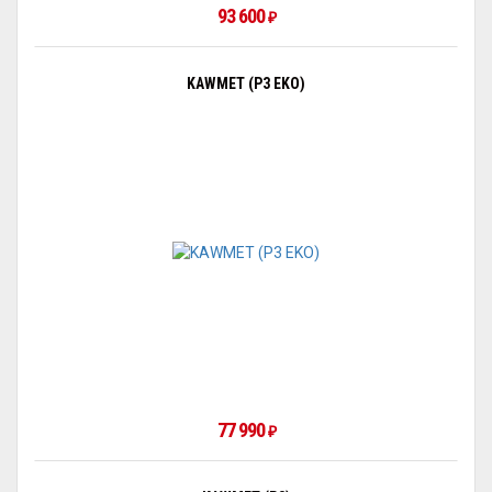
93 600
₽
KAWMET (P3 EKO)
77 990
₽