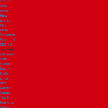
FireBird
НМК
Aston
Etna
Everest
Mcz
Meta
Ecokamin
Prometall
MORSØ
Термофор
Edilkamin
Hark
Invicta
Kaw-Met
Kratki
Lincar
MBS
Nordica
Новаслав
Tim Sistem
Romotop
Supra