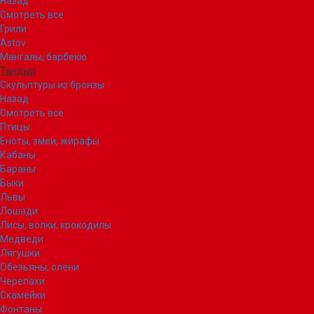
Назад
Смотреть все
Грили
Astov
Мангалы, барбекю
Тандыр
Скульптуры из бронзы
Назад
Смотреть все
Птицы
Еноты, змеи, жирафы
Кабаны
Бараны
Быки
Львы
Лошади
Лисы, волки, крокодилы
Медведи
Лягушки
Обезьяны, олени
Черепахи
Скамейки
Фонтаны