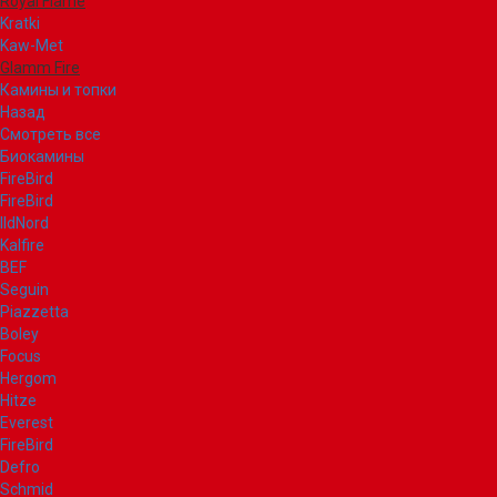
Royal Flame
Kratki
Kaw-Met
Glamm Fire
Камины и топки
Назад
Смотреть все
Биокамины
FireBird
FireBird
IldNord
Kalfire
BEF
Seguin
Piazzetta
Boley
Focus
Hergom
Hitze
Everest
FireBird
Defro
Schmid