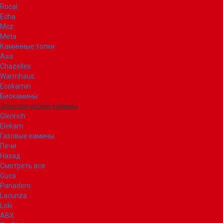
Rocal
Echa
Mcz
Meta
Каминные топки
Axis
Chazelles
Warmhaus
Ecokamin
Биокамины
Электрические камины
Glenrich
Elekam
Газовые камины
Печи
Назад
Смотреть все
Guca
Panadero
Lacunza
Loki
ABX