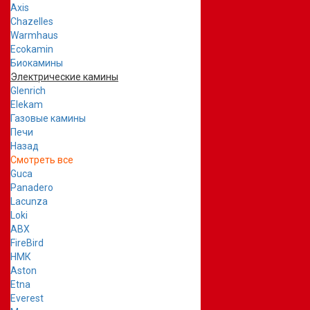
Axis
Chazelles
Warmhaus
Ecokamin
Биокамины
Электрические камины
Glenrich
Elekam
Газовые камины
Печи
Назад
Смотреть все
Guca
Panadero
Lacunza
Loki
ABX
FireBird
НМК
Aston
Etna
Everest