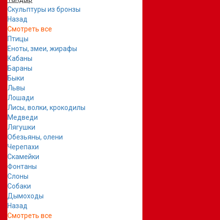
Скульптуры из бронзы
Назад
Смотреть все
Птицы
Еноты, змеи, жирафы
Кабаны
Бараны
Быки
Львы
Лошади
Лисы, волки, крокодилы
Медведи
Лягушки
Обезьяны, олени
Черепахи
Скамейки
Фонтаны
Слоны
Собаки
Дымоходы
Назад
Смотреть все