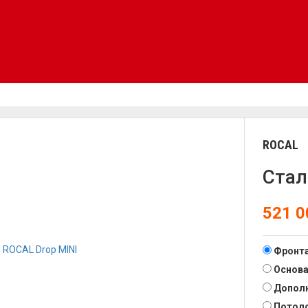
ROCAL
Стал
521 
Фронт
Основ
Дополн
Потоло