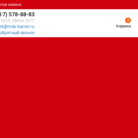
нтаж камина
17) 578-88-83
0
 10-19, Сб-Вск 10-17
Корзина
rk@msk-kamin.ru
 обратный звонок