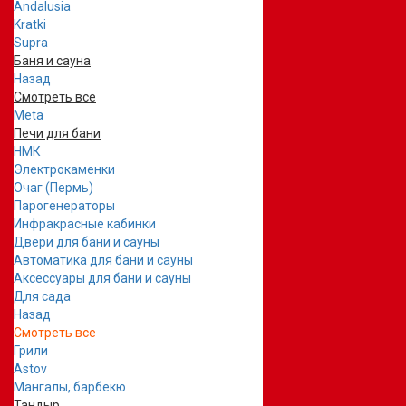
Andalusia
Kratki
Supra
Баня и сауна
Назад
Смотреть все
Meta
Печи для бани
НМК
Электрокаменки
Очаг (Пермь)
Парогенераторы
Инфракрасные кабинки
Двери для бани и сауны
Автоматика для бани и сауны
Аксессуары для бани и сауны
Для сада
Назад
Смотреть все
Грили
Astov
Мангалы, барбекю
Тандыр