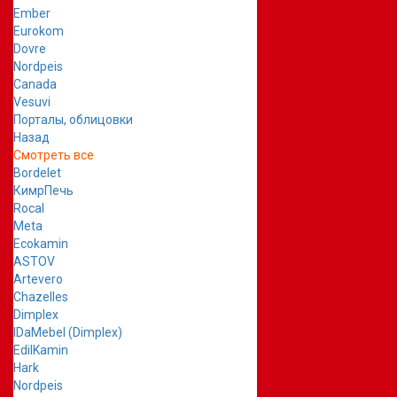
Ember
Eurokom
Dovre
Nordpeis
Canada
Vesuvi
Порталы, облицовки
Назад
Смотреть все
Bordelet
КимрПечь
Rocal
Meta
Ecokamin
ASTOV
Artevero
Chazelles
Dimplex
IDaMebel (Dimplex)
EdilKamin
Hark
Nordpeis