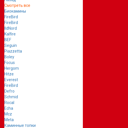
Смотреть все
Биокамины
FireBird
FireBird
IldNord
Kalfire
BEF
Seguin
Piazzetta
Boley
Focus
Hergom
Hitze
Everest
FireBird
Defro
Schmid
Rocal
Echa
Mcz
Meta
Каминные топки