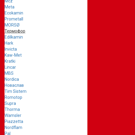
Mcz
Meta
Ecokamin
Prometall
MORSØ
Термофор
Edilkamin
Hark
Invicta
Kaw-Met
Kratki
Lincar
MBS
Nordica
Новаслав
Tim Sistem
Romotop
Supra
Thorma
Wamsler
Piazzetta
Nordflam
Pal