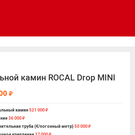
ьной камин ROCAL Drop MINI
000
₽
альный камин
521 000
₽
ание
36 000
₽
ительная труба (€/погонный метр)
50 000
₽
чное крепление
37 000
₽