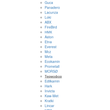
Guca
Panadero
Lacunza
Loki
ABX
FireBird
НМК
Aston
Etna
Everest
Mcz
Meta
Ecokamin
Prometall
MORSØ
Термофор
Edilkamin
Hark
Invicta
Kaw-Met
Kratki
Lincar