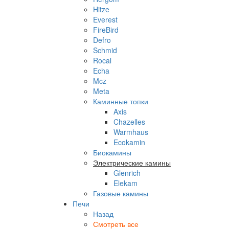
Hitze
Everest
FireBird
Defro
Schmid
Rocal
Echa
Mcz
Meta
Каминные топки
Axis
Chazelles
Warmhaus
Ecokamin
Биокамины
Электрические камины
Glenrich
Elekam
Газовые камины
Печи
Назад
Смотреть все