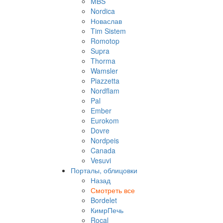
MBS
Nordica
Новаслав
Tim Sistem
Romotop
Supra
Thorma
Wamsler
Piazzetta
Nordflam
Pal
Ember
Eurokom
Dovre
Nordpeis
Canada
Vesuvi
Порталы, облицовки
Назад
Смотреть все
Bordelet
КимрПечь
Rocal