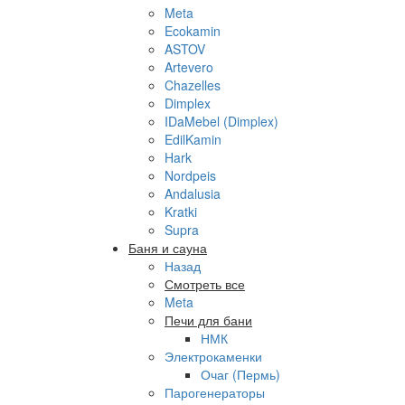
Meta
Ecokamin
ASTOV
Artevero
Chazelles
Dimplex
IDaMebel (Dimplex)
EdilKamin
Hark
Nordpeis
Andalusia
Kratki
Supra
Баня и сауна
Назад
Смотреть все
Meta
Печи для бани
НМК
Электрокаменки
Очаг (Пермь)
Парогенераторы