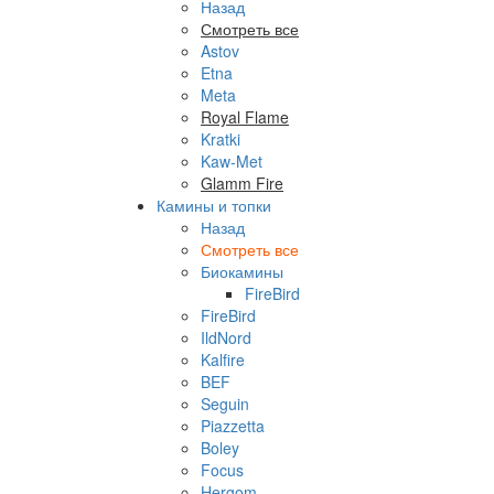
Назад
Смотреть все
Astov
Etna
Meta
Royal Flame
Kratki
Kaw-Met
Glamm Fire
Камины и топки
Назад
Смотреть все
Биокамины
FireBird
FireBird
IldNord
Kalfire
BEF
Seguin
Piazzetta
Boley
Focus
Hergom