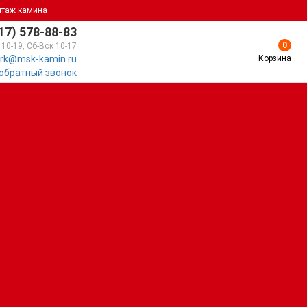
нтаж камина
17) 578-88-83
0
 10-19, Сб-Вск 10-17
Корзина
rk@msk-kamin.ru
 обратный звонок