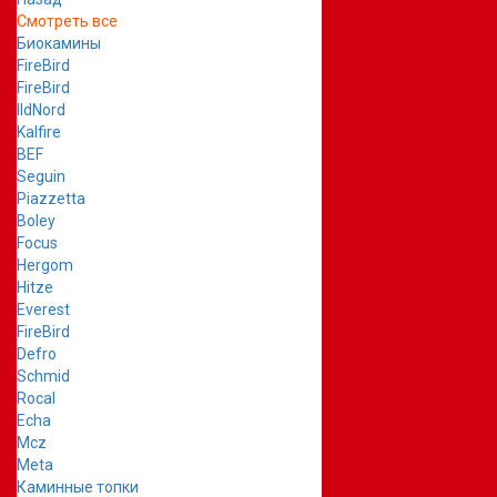
Смотреть все
Биокамины
FireBird
FireBird
IldNord
Kalfire
BEF
Seguin
Piazzetta
Boley
Focus
Hergom
Hitze
Everest
FireBird
Defro
Schmid
Rocal
Echa
Mcz
Meta
Каминные топки