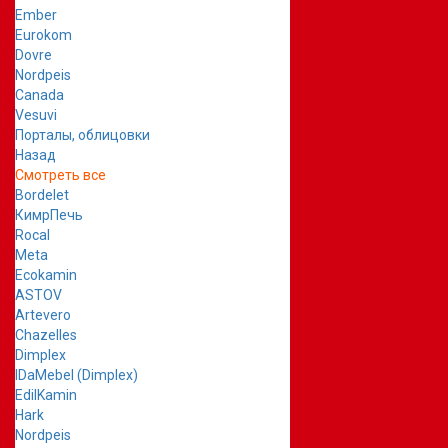
Ember
Eurokom
Dovre
Nordpeis
Canada
Vesuvi
Порталы, облицовки
Назад
Смотреть все
Bordelet
КимрПечь
Rocal
Meta
Ecokamin
ASTOV
Artevero
Chazelles
Dimplex
IDaMebel (Dimplex)
EdilKamin
Hark
Nordpeis