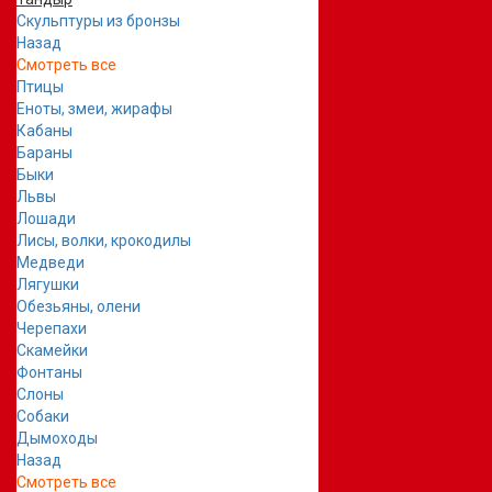
Скульптуры из бронзы
Назад
Смотреть все
Птицы
Еноты, змеи, жирафы
Кабаны
Бараны
Быки
Львы
Лошади
Лисы, волки, крокодилы
Медведи
Лягушки
Обезьяны, олени
Черепахи
Скамейки
Фонтаны
Слоны
Собаки
Дымоходы
Назад
Смотреть все