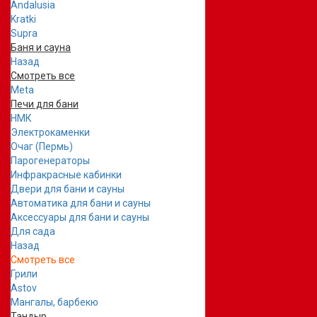
Andalusia
Kratki
Supra
Баня и сауна
Назад
Смотреть все
Meta
Печи для бани
НМК
Электрокаменки
Очаг (Пермь)
Парогенераторы
Инфракрасные кабинки
Двери для бани и сауны
Автоматика для бани и сауны
Аксессуары для бани и сауны
Для сада
Назад
Смотреть все
Грили
Astov
Мангалы, барбекю
Тандыр