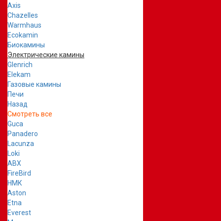
Axis
Chazelles
Warmhaus
Ecokamin
Биокамины
Электрические камины
Glenrich
Elekam
Газовые камины
Печи
Назад
Смотреть все
Guca
Panadero
Lacunza
Loki
ABX
FireBird
НМК
Aston
Etna
Everest