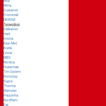
Mcz
Meta
Ecokamin
Prometall
MORSØ
Термофор
Edilkamin
Hark
Invicta
Kaw-Met
Kratki
Lincar
MBS
Nordica
Новаслав
Tim Sistem
Romotop
Supra
Thorma
Wamsler
Piazzetta
Nordflam
Pal