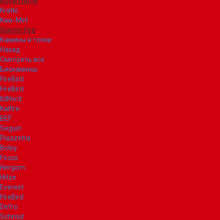
Royal Flame
Kratki
Kaw-Met
Glamm Fire
Камины и топки
Назад
Смотреть все
Биокамины
FireBird
FireBird
IldNord
Kalfire
BEF
Seguin
Piazzetta
Boley
Focus
Hergom
Hitze
Everest
FireBird
Defro
Schmid