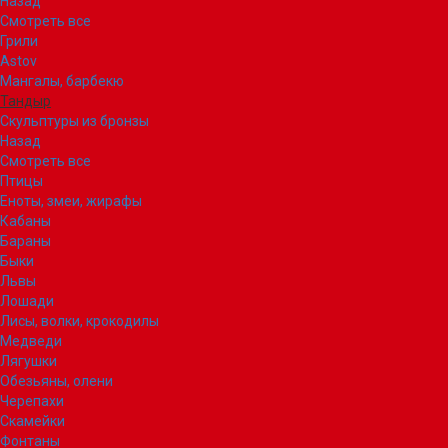
Назад
Смотреть все
Грили
Astov
Мангалы, барбекю
Тандыр
Скульптуры из бронзы
Назад
Смотреть все
Птицы
Еноты, змеи, жирафы
Кабаны
Бараны
Быки
Львы
Лошади
Лисы, волки, крокодилы
Медведи
Лягушки
Обезьяны, олени
Черепахи
Скамейки
Фонтаны