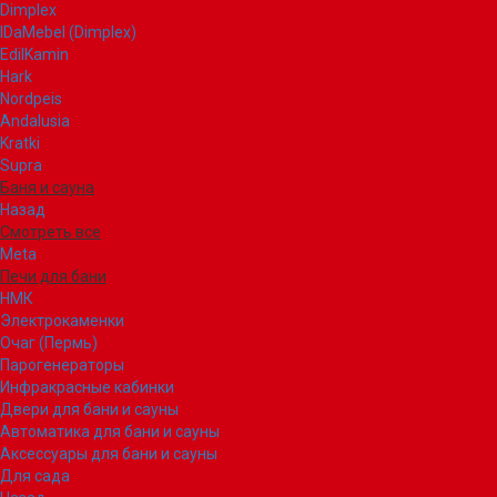
Dimplex
IDaMebel (Dimplex)
EdilKamin
Hark
Nordpeis
Andalusia
Kratki
Supra
Баня и сауна
Назад
Смотреть все
Meta
Печи для бани
НМК
Электрокаменки
Очаг (Пермь)
Парогенераторы
Инфракрасные кабинки
Двери для бани и сауны
Автоматика для бани и сауны
Аксессуары для бани и сауны
Для сада