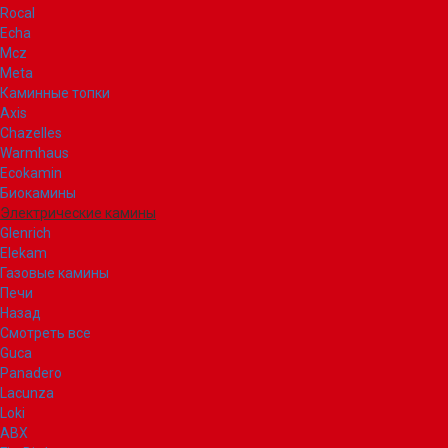
Rocal
Echa
Mcz
Meta
Каминные топки
Axis
Chazelles
Warmhaus
Ecokamin
Биокамины
Электрические камины
Glenrich
Elekam
Газовые камины
Печи
Назад
Смотреть все
Guca
Panadero
Lacunza
Loki
ABX