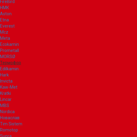
FireBird
НМК
Aston
Etna
Everest
Mcz
Meta
Ecokamin
Prometall
MORSØ
Термофор
Edilkamin
Hark
Invicta
Kaw-Met
Kratki
Lincar
MBS
Nordica
Новаслав
Tim Sistem
Romotop
Supra