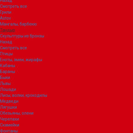
Назад
Смотреть все
Грили
Astov
Мангалы, барбекю
Тандыр
Скульптуры из бронзы
Назад
Смотреть все
Птицы
Еноты, змеи, жирафы
Кабаны
Бараны
Быки
Львы
Лошади
Лисы, волки, крокодилы
Медведи
Лягушки
Обезьяны, олени
Черепахи
Скамейки
Фонтаны