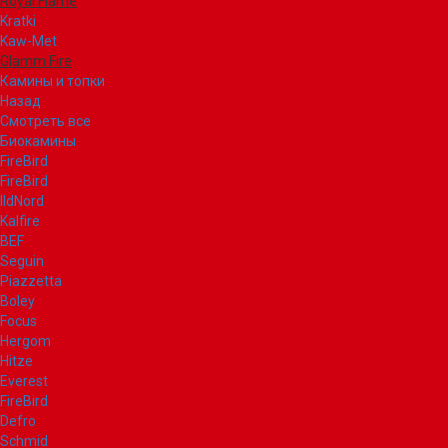
Royal Flame
Kratki
Kaw-Met
Glamm Fire
Камины и топки
Назад
Смотреть все
Биокамины
FireBird
FireBird
IldNord
Kalfire
BEF
Seguin
Piazzetta
Boley
Focus
Hergom
Hitze
Everest
FireBird
Defro
Schmid