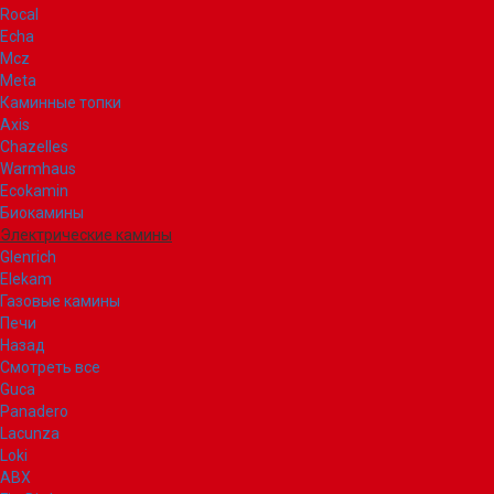
Rocal
Echa
Mcz
Meta
Каминные топки
Axis
Chazelles
Warmhaus
Ecokamin
Биокамины
Электрические камины
Glenrich
Elekam
Газовые камины
Печи
Назад
Смотреть все
Guca
Panadero
Lacunza
Loki
ABX