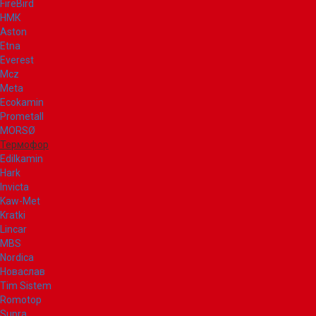
FireBird
НМК
Aston
Etna
Everest
Mcz
Meta
Ecokamin
Prometall
MORSØ
Термофор
Edilkamin
Hark
Invicta
Kaw-Met
Kratki
Lincar
MBS
Nordica
Новаслав
Tim Sistem
Romotop
Supra