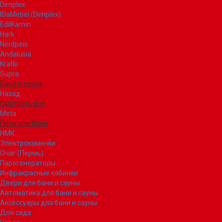
Dimplex
IDaMebel (Dimplex)
EdilKamin
Hark
Nordpeis
Andalusia
Kratki
Supra
Баня и сауна
Назад
Смотреть все
Meta
Печи для бани
НМК
Электрокаменки
Очаг (Пермь)
Парогенераторы
Инфракрасные кабинки
Двери для бани и сауны
Автоматика для бани и сауны
Аксессуары для бани и сауны
Для сада