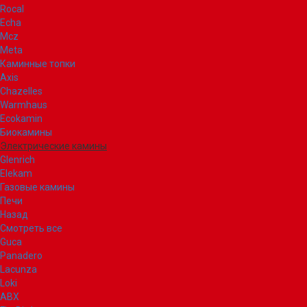
Rocal
Echa
Mcz
Meta
Каминные топки
Axis
Chazelles
Warmhaus
Ecokamin
Биокамины
Электрические камины
Glenrich
Elekam
Газовые камины
Печи
Назад
Смотреть все
Guca
Panadero
Lacunza
Loki
ABX