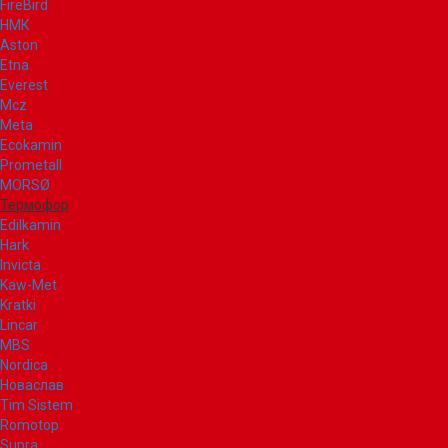
FireBird
НМК
Aston
Etna
Everest
Mcz
Meta
Ecokamin
Prometall
MORSØ
Термофор
Edilkamin
Hark
Invicta
Kaw-Met
Kratki
Lincar
MBS
Nordica
Новаслав
Tim Sistem
Romotop
Supra