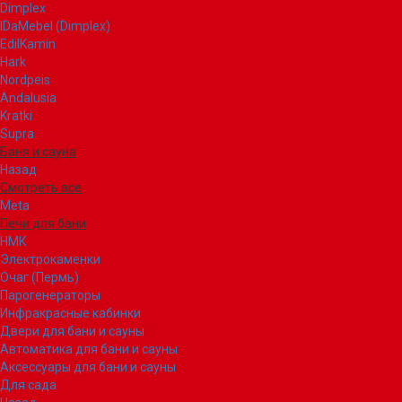
Dimplex
IDaMebel (Dimplex)
EdilKamin
Hark
Nordpeis
Andalusia
Kratki
Supra
Баня и сауна
Назад
Смотреть все
Meta
Печи для бани
НМК
Электрокаменки
Очаг (Пермь)
Парогенераторы
Инфракрасные кабинки
Двери для бани и сауны
Автоматика для бани и сауны
Аксессуары для бани и сауны
Для сада