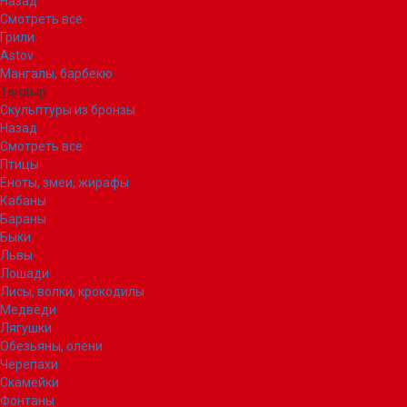
Назад
Смотреть все
Грили
Astov
Мангалы, барбекю
Тандыр
Скульптуры из бронзы
Назад
Смотреть все
Птицы
Еноты, змеи, жирафы
Кабаны
Бараны
Быки
Львы
Лошади
Лисы, волки, крокодилы
Медведи
Лягушки
Обезьяны, олени
Черепахи
Скамейки
Фонтаны