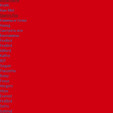
Royal Flame
Kratki
Kaw-Met
Glamm Fire
Камины и топки
Назад
Смотреть все
Биокамины
FireBird
FireBird
IldNord
Kalfire
BEF
Seguin
Piazzetta
Boley
Focus
Hergom
Hitze
Everest
FireBird
Defro
Schmid