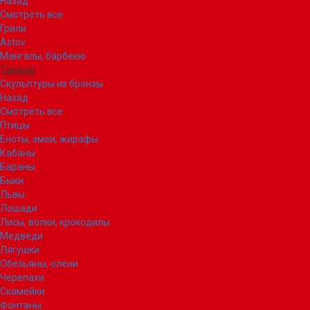
Назад
Смотреть все
Грили
Astov
Мангалы, барбекю
Тандыр
Скульптуры из бронзы
Назад
Смотреть все
Птицы
Еноты, змеи, жирафы
Кабаны
Бараны
Быки
Львы
Лошади
Лисы, волки, крокодилы
Медведи
Лягушки
Обезьяны, олени
Черепахи
Скамейки
Фонтаны