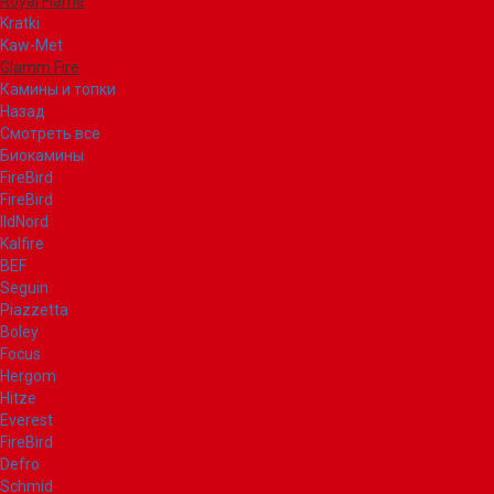
Royal Flame
Kratki
Kaw-Met
Glamm Fire
Камины и топки
Назад
Смотреть все
Биокамины
FireBird
FireBird
IldNord
Kalfire
BEF
Seguin
Piazzetta
Boley
Focus
Hergom
Hitze
Everest
FireBird
Defro
Schmid