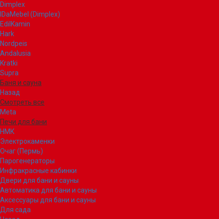
Dimplex
IDaMebel (Dimplex)
EdilKamin
Hark
Nordpeis
Andalusia
Kratki
Supra
Баня и сауна
Назад
Смотреть все
Meta
Печи для бани
НМК
Электрокаменки
Очаг (Пермь)
Парогенераторы
Инфракрасные кабинки
Двери для бани и сауны
Автоматика для бани и сауны
Аксессуары для бани и сауны
Для сада