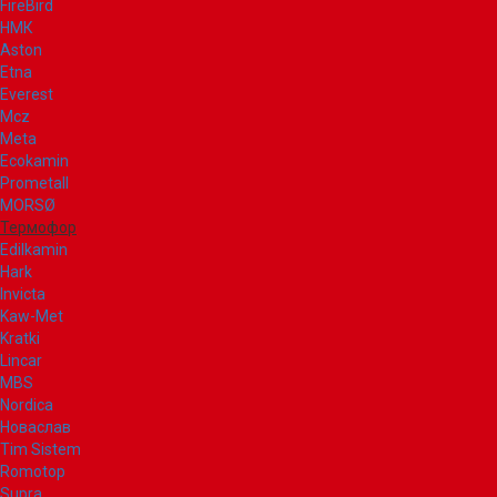
FireBird
НМК
Aston
Etna
Everest
Mcz
Meta
Ecokamin
Prometall
MORSØ
Термофор
Edilkamin
Hark
Invicta
Kaw-Met
Kratki
Lincar
MBS
Nordica
Новаслав
Tim Sistem
Romotop
Supra