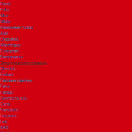
Rocal
Echa
Mcz
Meta
Каминные топки
Axis
Chazelles
Warmhaus
Ecokamin
Биокамины
Электрические камины
Glenrich
Elekam
Газовые камины
Печи
Назад
Смотреть все
Guca
Panadero
Lacunza
Loki
ABX