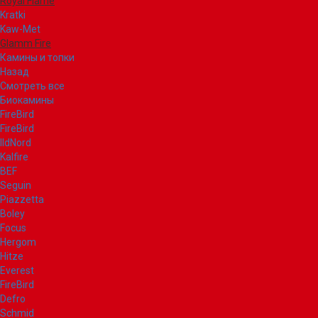
Royal Flame
Kratki
Kaw-Met
Glamm Fire
Камины и топки
Назад
Смотреть все
Биокамины
FireBird
FireBird
IldNord
Kalfire
BEF
Seguin
Piazzetta
Boley
Focus
Hergom
Hitze
Everest
FireBird
Defro
Schmid