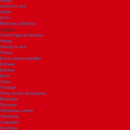
Назад
Смотреть все
Грили
Astov
Мангалы, барбекю
Тандыр
Скульптуры из бронзы
Назад
Смотреть все
Птицы
Еноты, змеи, жирафы
Кабаны
Бараны
Быки
Львы
Лошади
Лисы, волки, крокодилы
Медведи
Лягушки
Обезьяны, олени
Черепахи
Скамейки
Фонтаны