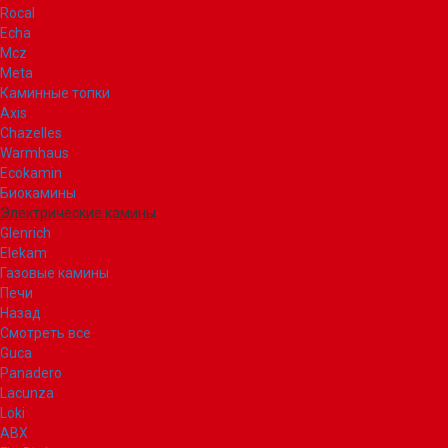
Rocal
Echa
Mcz
Meta
Каминные топки
Axis
Chazelles
Warmhaus
Ecokamin
Биокамины
Электрические камины
Glenrich
Elekam
Газовые камины
Печи
Назад
Смотреть все
Guca
Panadero
Lacunza
Loki
ABX