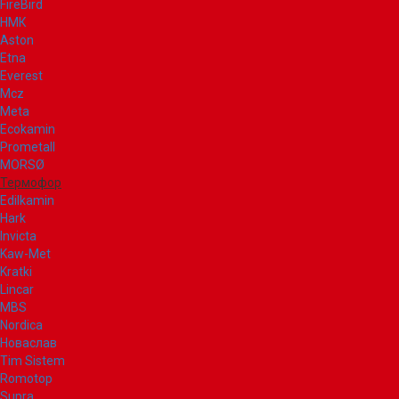
FireBird
НМК
Aston
Etna
Everest
Mcz
Meta
Ecokamin
Prometall
MORSØ
Термофор
Edilkamin
Hark
Invicta
Kaw-Met
Kratki
Lincar
MBS
Nordica
Новаслав
Tim Sistem
Romotop
Supra