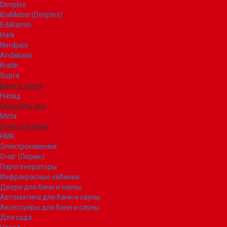
Dimplex
IDaMebel (Dimplex)
EdilKamin
Hark
Nordpeis
Andalusia
Kratki
Supra
Баня и сауна
Назад
Смотреть все
Meta
Печи для бани
НМК
Электрокаменки
Очаг (Пермь)
Парогенераторы
Инфракрасные кабинки
Двери для бани и сауны
Автоматика для бани и сауны
Аксессуары для бани и сауны
Для сада