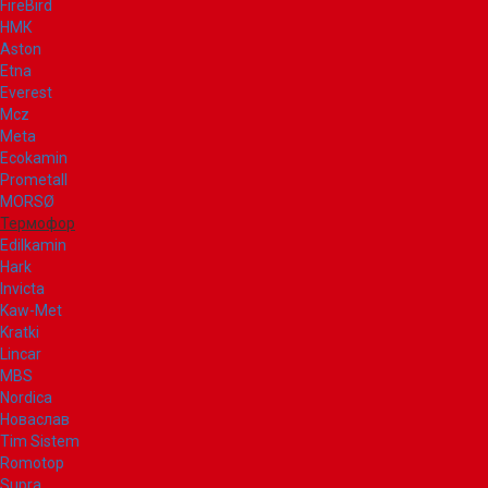
FireBird
НМК
Aston
Etna
Everest
Mcz
Meta
Ecokamin
Prometall
MORSØ
Термофор
Edilkamin
Hark
Invicta
Kaw-Met
Kratki
Lincar
MBS
Nordica
Новаслав
Tim Sistem
Romotop
Supra