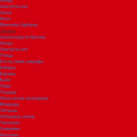
Назад
Смотреть все
Грили
Astov
Мангалы, барбекю
Тандыр
Скульптуры из бронзы
Назад
Смотреть все
Птицы
Еноты, змеи, жирафы
Кабаны
Бараны
Быки
Львы
Лошади
Лисы, волки, крокодилы
Медведи
Лягушки
Обезьяны, олени
Черепахи
Скамейки
Фонтаны