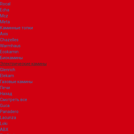
Rocal
Echa
Mcz
Meta
Каминные топки
Axis
Chazelles
Warmhaus
Ecokamin
Биокамины
Электрические камины
Glenrich
Elekam
Газовые камины
Печи
Назад
Смотреть все
Guca
Panadero
Lacunza
Loki
ABX