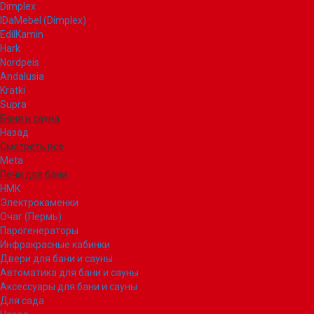
Dimplex
IDaMebel (Dimplex)
EdilKamin
Hark
Nordpeis
Andalusia
Kratki
Supra
Баня и сауна
Назад
Смотреть все
Meta
Печи для бани
НМК
Электрокаменки
Очаг (Пермь)
Парогенераторы
Инфракрасные кабинки
Двери для бани и сауны
Автоматика для бани и сауны
Аксессуары для бани и сауны
Для сада