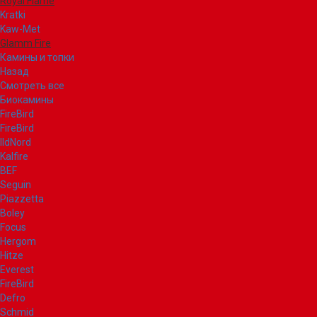
Royal Flame
Kratki
Kaw-Met
Glamm Fire
Камины и топки
Назад
Смотреть все
Биокамины
FireBird
FireBird
IldNord
Kalfire
BEF
Seguin
Piazzetta
Boley
Focus
Hergom
Hitze
Everest
FireBird
Defro
Schmid