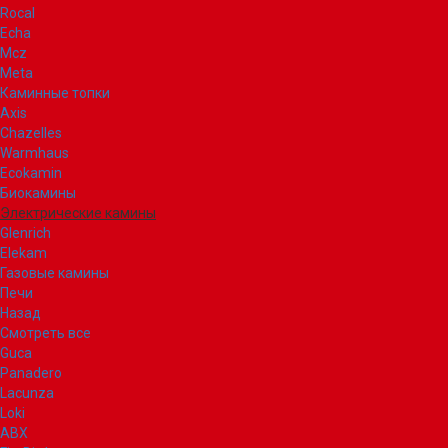
Rocal
Echa
Mcz
Meta
Каминные топки
Axis
Chazelles
Warmhaus
Ecokamin
Биокамины
Электрические камины
Glenrich
Elekam
Газовые камины
Печи
Назад
Смотреть все
Guca
Panadero
Lacunza
Loki
ABX