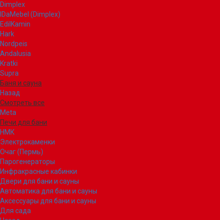
Dimplex
IDaMebel (Dimplex)
EdilKamin
Hark
Nordpeis
Andalusia
Kratki
Supra
Баня и сауна
Назад
Смотреть все
Meta
Печи для бани
НМК
Электрокаменки
Очаг (Пермь)
Парогенераторы
Инфракрасные кабинки
Двери для бани и сауны
Автоматика для бани и сауны
Аксессуары для бани и сауны
Для сада