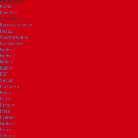
Royal Flame
Kratki
Kaw-Met
Glamm Fire
Камины и топки
Назад
Смотреть все
Биокамины
FireBird
FireBird
IldNord
Kalfire
BEF
Seguin
Piazzetta
Boley
Focus
Hergom
Hitze
Everest
FireBird
Defro
Schmid