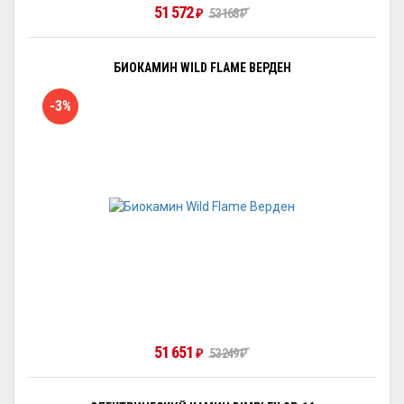
51 572
53 168
₽
₽
БИОКАМИН WILD FLAME ВЕРДЕН
-3%
51 651
53 249
₽
₽