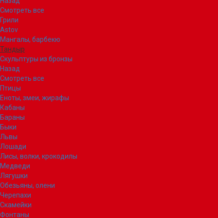
Назад
Смотреть все
Грили
Astov
Мангалы, барбекю
Тандыр
Скульптуры из бронзы
Назад
Смотреть все
Птицы
Еноты, змеи, жирафы
Кабаны
Бараны
Быки
Львы
Лошади
Лисы, волки, крокодилы
Медведи
Лягушки
Обезьяны, олени
Черепахи
Скамейки
Фонтаны