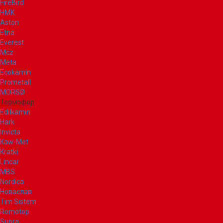
FireBird
НМК
Aston
Etna
Everest
Mcz
Meta
Ecokamin
Prometall
MORSØ
Термофор
Edilkamin
Hark
Invicta
Kaw-Met
Kratki
Lincar
MBS
Nordica
Новаслав
Tim Sistem
Romotop
Supra