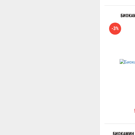
БИОКАМ
-3%
БИОКАМИН E