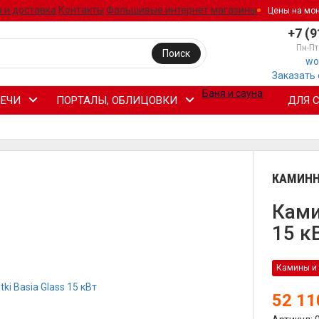
 и доставка
Контакты
Фальшивые интернет магазины
Цены на мо
+7 (9
Пн-Пт
Поиск
wo
Заказать
Баня и сауна
ЕЧИ
ПОРТАЛЫ, ОБЛИЦОВКИ
ДЛЯ 
КАМИНН
Ками
15 к
Камины и 
52 1