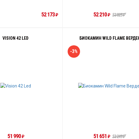
52 173
52 210
53 825
₽
₽
₽
VISION 42 LED
БИОКАМИН WILD FLAME ВЕРДЕ
-3%
51 990
51 651
53 249
₽
₽
₽