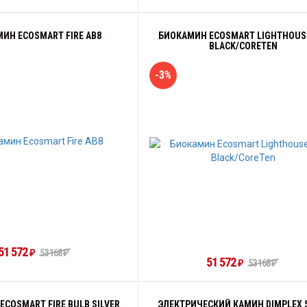
ИН ECOSMART FIRE АB8
БИОКАМИН ECOSMART LIGHTHOUSE
BLACK/CORETEN
-3%
51 572
53 168
₽
₽
51 572
53 168
₽
₽
COSMART FIRE BULB SILVER
ЭЛЕКТРИЧЕСКИЙ КАМИН DIMPLEX 