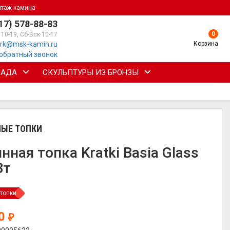
нтаж камина
17) 578-88-83
0
 10-19, Сб-Вск 10-17
Корзина
rk@msk-kamin.ru
 обратный звонок
САДА
СКУЛЬПТУРЫ ИЗ БРОНЗЫ
ЫЕ ТОПКИ
нная топка Kratki Basia Glass
Вт
топки
10
₽