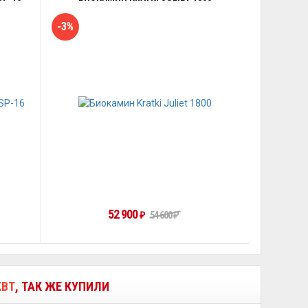
-3%
52 900
54 600
₽
₽
КВТ
, ТАК ЖЕ КУПИЛИ