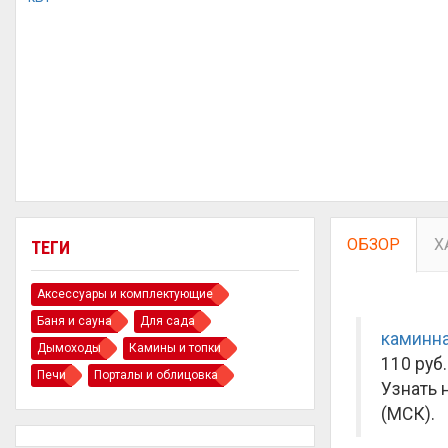
ОБЗОР
Х
ТЕГИ
Аксессуары и комплектующие
Баня и сауна
Для сада
каминна
Дымоходы
Камины и топки
110 руб.
Печи
Порталы и облицовка
Узнать 
(МСК).