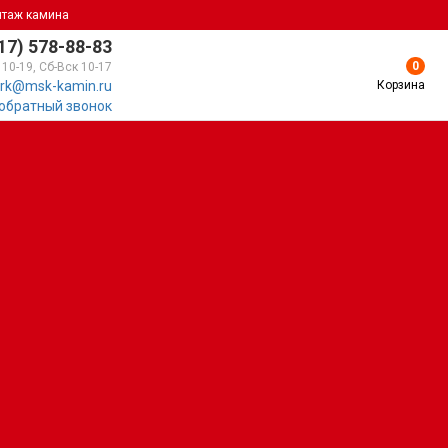
нтаж камина
17) 578-88-83
0
 10-19, Сб-Вск 10-17
Корзина
rk@msk-kamin.ru
 обратный звонок