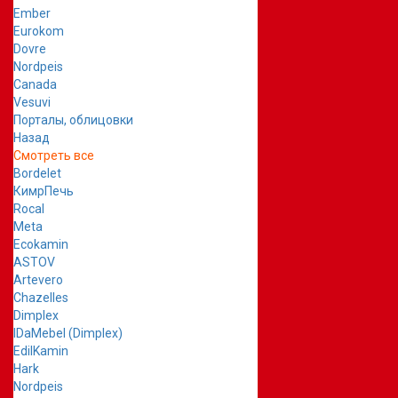
Ember
Eurokom
Dovre
Nordpeis
Canada
Vesuvi
Порталы, облицовки
Назад
Смотреть все
Bordelet
КимрПечь
Rocal
Meta
Ecokamin
ASTOV
Artevero
Chazelles
Dimplex
IDaMebel (Dimplex)
EdilKamin
Hark
Nordpeis