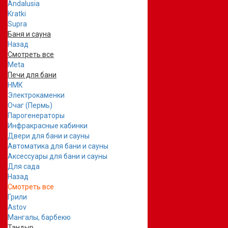
Andalusia
Kratki
Supra
Баня и сауна
Назад
Смотреть все
Meta
Печи для бани
НМК
Электрокаменки
Очаг (Пермь)
Парогенераторы
Инфракрасные кабинки
Двери для бани и сауны
Автоматика для бани и сауны
Аксессуары для бани и сауны
Для сада
Назад
Смотреть все
Грили
Astov
Мангалы, барбекю
Тандыр