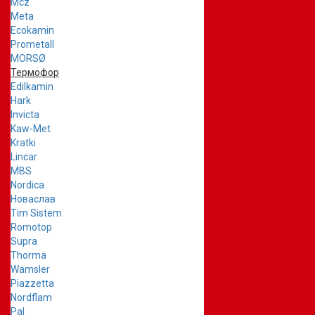
Mcz
Meta
Ecokamin
Prometall
MORSØ
Термофор
Edilkamin
Hark
Invicta
Kaw-Met
Kratki
Lincar
MBS
Nordica
Новаслав
Tim Sistem
Romotop
Supra
Thorma
Wamsler
Piazzetta
Nordflam
Pal