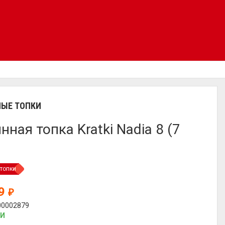
ЫЕ ТОПКИ
нная топка Kratki Nadia 8 (7
топки
19
₽
00002879
ИИ