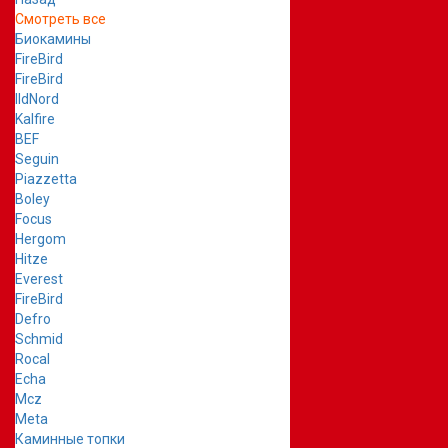
Смотреть все
Биокамины
FireBird
FireBird
IldNord
Kalfire
BEF
Seguin
Piazzetta
Boley
Focus
Hergom
Hitze
Everest
FireBird
Defro
Schmid
Rocal
Echa
Mcz
Meta
Каминные топки