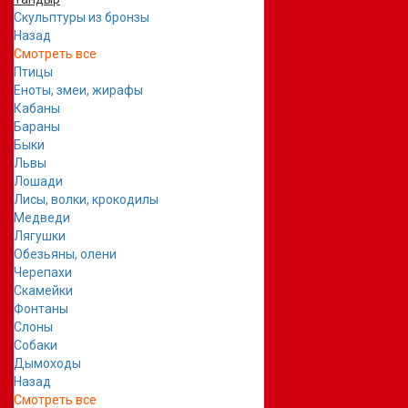
Скульптуры из бронзы
Назад
Смотреть все
Птицы
Еноты, змеи, жирафы
Кабаны
Бараны
Быки
Львы
Лошади
Лисы, волки, крокодилы
Медведи
Лягушки
Обезьяны, олени
Черепахи
Скамейки
Фонтаны
Слоны
Собаки
Дымоходы
Назад
Смотреть все