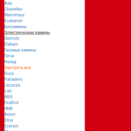
Axis
Chazelles
Warmhaus
Ecokamin
Биокамины
Электрические камины
Glenrich
Elekam
Газовые камины
Печи
Назад
Смотреть все
Guca
Panadero
Lacunza
Loki
ABX
FireBird
НМК
Aston
Etna
Everest