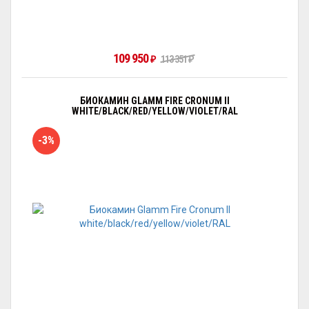
109 950
₽
113 351
₽
БИОКАМИН GLAMM FIRE CRONUM II
WHITE/BLACK/RED/YELLOW/VIOLET/RAL
-3%