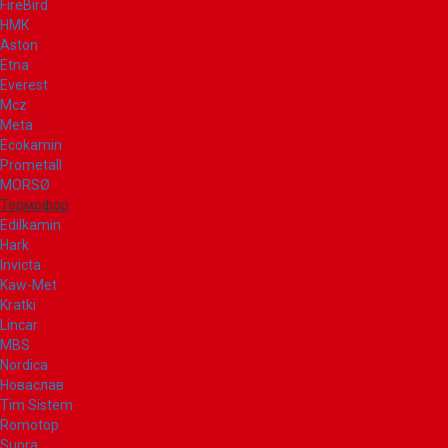
FireBird
НМК
Aston
Etna
Everest
Mcz
Meta
Ecokamin
Prometall
MORSØ
Термофор
Edilkamin
Hark
Invicta
Kaw-Met
Kratki
Lincar
MBS
Nordica
Новаслав
Tim Sistem
Romotop
Supra