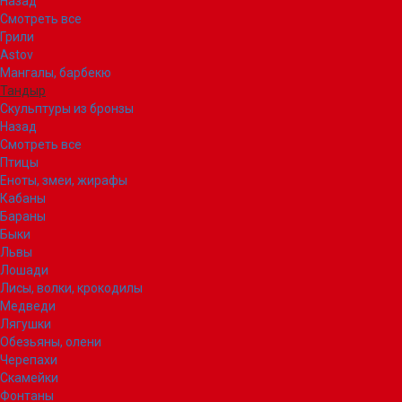
Назад
Смотреть все
Грили
Astov
Мангалы, барбекю
Тандыр
Скульптуры из бронзы
Назад
Смотреть все
Птицы
Еноты, змеи, жирафы
Кабаны
Бараны
Быки
Львы
Лошади
Лисы, волки, крокодилы
Медведи
Лягушки
Обезьяны, олени
Черепахи
Скамейки
Фонтаны