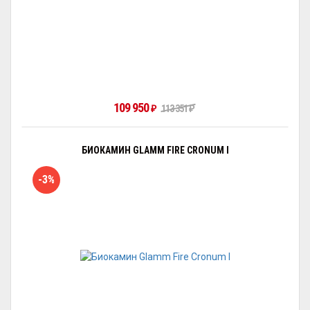
109 950
₽
113 351
₽
БИОКАМИН GLAMM FIRE CRONUM I
-3%