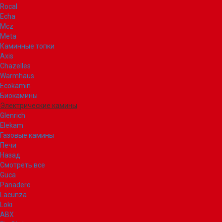
Rocal
Echa
Mcz
Meta
Каминные топки
Axis
Chazelles
Warmhaus
Ecokamin
Биокамины
Электрические камины
Glenrich
Elekam
Газовые камины
Печи
Назад
Смотреть все
Guca
Panadero
Lacunza
Loki
ABX