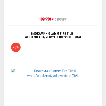
109 950
₽
113 351
₽
БИОКАМИН GLAMM FIRE TILE II
WHITE/BLACK/RED/YELLOW/VIOLET/RAL
-3%