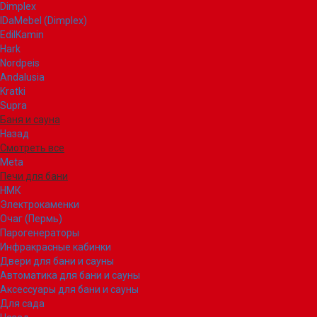
Dimplex
IDaMebel (Dimplex)
EdilKamin
Hark
Nordpeis
Andalusia
Kratki
Supra
Баня и сауна
Назад
Смотреть все
Meta
Печи для бани
НМК
Электрокаменки
Очаг (Пермь)
Парогенераторы
Инфракрасные кабинки
Двери для бани и сауны
Автоматика для бани и сауны
Аксессуары для бани и сауны
Для сада