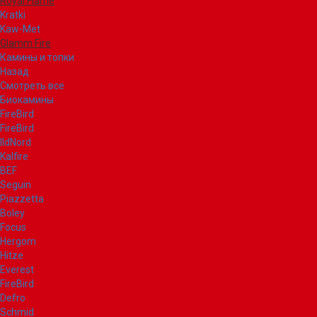
Royal Flame
Kratki
Kaw-Met
Glamm Fire
Камины и топки
Назад
Смотреть все
Биокамины
FireBird
FireBird
IldNord
Kalfire
BEF
Seguin
Piazzetta
Boley
Focus
Hergom
Hitze
Everest
FireBird
Defro
Schmid