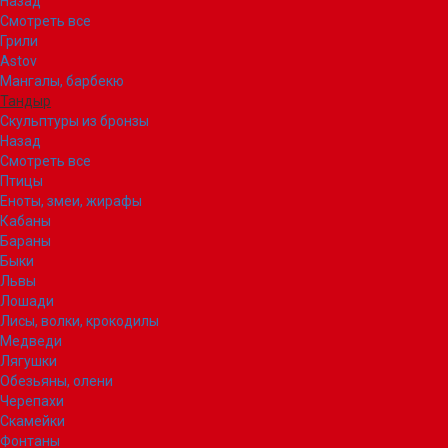
Назад
Смотреть все
Грили
Astov
Мангалы, барбекю
Тандыр
Скульптуры из бронзы
Назад
Смотреть все
Птицы
Еноты, змеи, жирафы
Кабаны
Бараны
Быки
Львы
Лошади
Лисы, волки, крокодилы
Медведи
Лягушки
Обезьяны, олени
Черепахи
Скамейки
Фонтаны