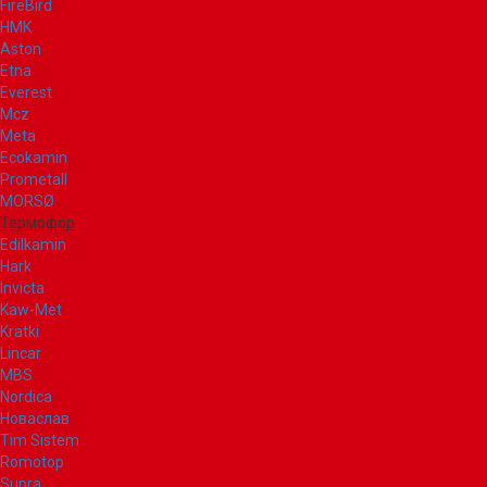
FireBird
НМК
Aston
Etna
Everest
Mcz
Meta
Ecokamin
Prometall
MORSØ
Термофор
Edilkamin
Hark
Invicta
Kaw-Met
Kratki
Lincar
MBS
Nordica
Новаслав
Tim Sistem
Romotop
Supra