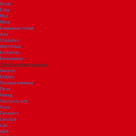
Rocal
Echa
Mcz
Meta
Каминные топки
Axis
Chazelles
Warmhaus
Ecokamin
Биокамины
Электрические камины
Glenrich
Elekam
Газовые камины
Печи
Назад
Смотреть все
Guca
Panadero
Lacunza
Loki
ABX