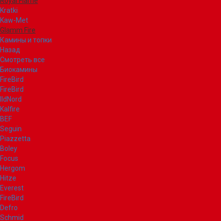
Royal Flame
Kratki
Kaw-Met
Glamm Fire
Камины и топки
Назад
Смотреть все
Биокамины
FireBird
FireBird
IldNord
Kalfire
BEF
Seguin
Piazzetta
Boley
Focus
Hergom
Hitze
Everest
FireBird
Defro
Schmid