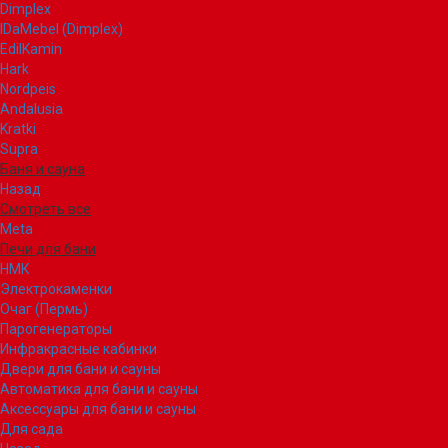
Dimplex
IDaMebel (Dimplex)
EdilKamin
Hark
Nordpeis
Andalusia
Kratki
Supra
Баня и сауна
Назад
Смотреть все
Meta
Печи для бани
НМК
Электрокаменки
Очаг (Пермь)
Парогенераторы
Инфракрасные кабинки
Двери для бани и сауны
Автоматика для бани и сауны
Аксессуары для бани и сауны
Для сада