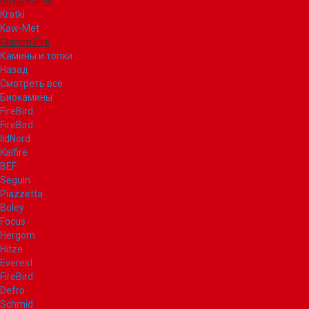
Royal Flame
Kratki
Kaw-Met
Glamm Fire
Камины и топки
Назад
Смотреть все
Биокамины
FireBird
FireBird
IldNord
Kalfire
BEF
Seguin
Piazzetta
Boley
Focus
Hergom
Hitze
Everest
FireBird
Defro
Schmid