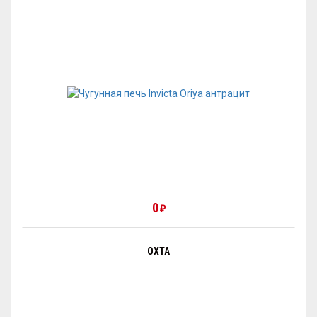
0
₽
ОХТА