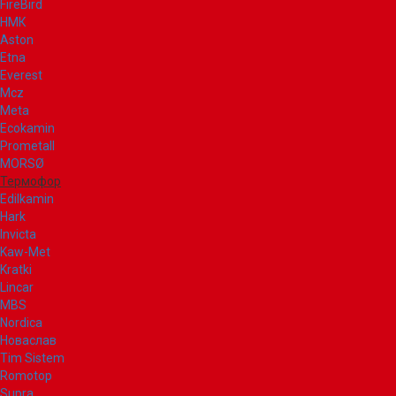
FireBird
НМК
Aston
Etna
Everest
Mcz
Meta
Ecokamin
Prometall
MORSØ
Термофор
Edilkamin
Hark
Invicta
Kaw-Met
Kratki
Lincar
MBS
Nordica
Новаслав
Tim Sistem
Romotop
Supra