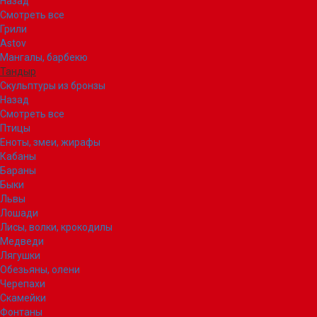
Назад
Смотреть все
Грили
Astov
Мангалы, барбекю
Тандыр
Скульптуры из бронзы
Назад
Смотреть все
Птицы
Еноты, змеи, жирафы
Кабаны
Бараны
Быки
Львы
Лошади
Лисы, волки, крокодилы
Медведи
Лягушки
Обезьяны, олени
Черепахи
Скамейки
Фонтаны