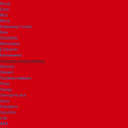
Rocal
Echa
Mcz
Meta
Каминные топки
Axis
Chazelles
Warmhaus
Ecokamin
Биокамины
Электрические камины
Glenrich
Elekam
Газовые камины
Печи
Назад
Смотреть все
Guca
Panadero
Lacunza
Loki
ABX