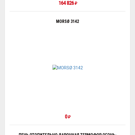
164 826
₽
MORSØ 3142
0
₽