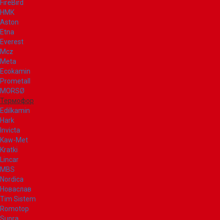
FireBird
НМК
Aston
Etna
Everest
Mcz
Meta
Ecokamin
Prometall
MORSØ
Термофор
Edilkamin
Hark
Invicta
Kaw-Met
Kratki
Lincar
MBS
Nordica
Новаслав
Tim Sistem
Romotop
Supra