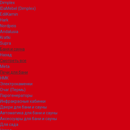
Dimplex
IDaMebel (Dimplex)
EdilKamin
Hark
Nordpeis
Andalusia
Kratki
Supra
Баня и сауна
Назад
Смотреть все
Meta
Печи для бани
НМК
Электрокаменки
Очаг (Пермь)
Парогенераторы
Инфракрасные кабинки
Двери для бани и сауны
Автоматика для бани и сауны
Аксессуары для бани и сауны
Для сада