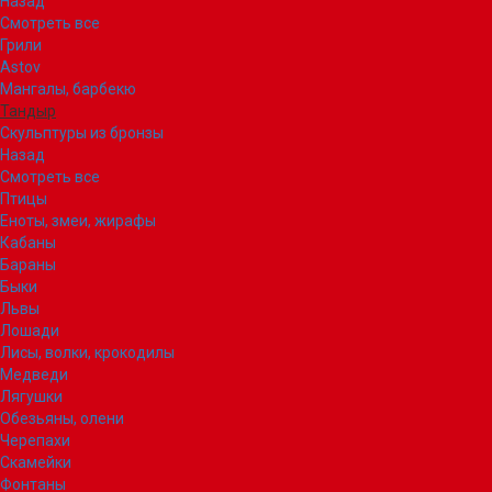
Назад
Смотреть все
Грили
Astov
Мангалы, барбекю
Тандыр
Скульптуры из бронзы
Назад
Смотреть все
Птицы
Еноты, змеи, жирафы
Кабаны
Бараны
Быки
Львы
Лошади
Лисы, волки, крокодилы
Медведи
Лягушки
Обезьяны, олени
Черепахи
Скамейки
Фонтаны