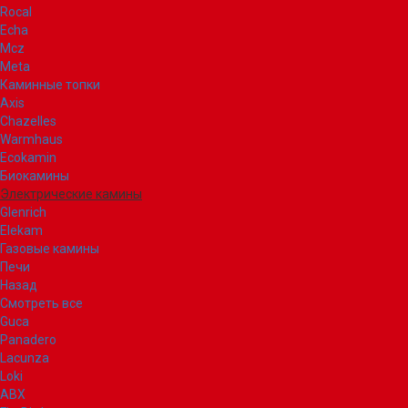
Rocal
Echa
Mcz
Meta
Каминные топки
Axis
Chazelles
Warmhaus
Ecokamin
Биокамины
Электрические камины
Glenrich
Elekam
Газовые камины
Печи
Назад
Смотреть все
Guca
Panadero
Lacunza
Loki
ABX