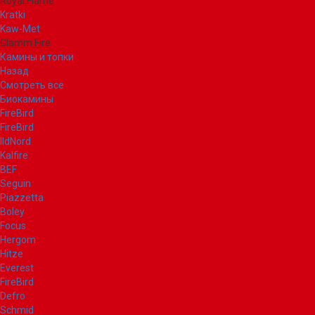
Royal Flame
Kratki
Kaw-Met
Glamm Fire
Камины и топки
Назад
Смотреть все
Биокамины
FireBird
FireBird
IldNord
Kalfire
BEF
Seguin
Piazzetta
Boley
Focus
Hergom
Hitze
Everest
FireBird
Defro
Schmid