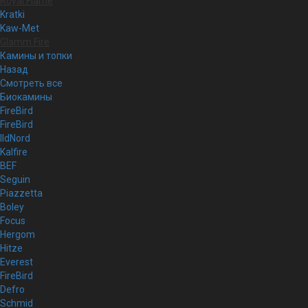
Royal Flame
Kratki
Kaw-Met
Glamm Fire
Камины и топки
Назад
Смотреть все
Биокамины
FireBird
FireBird
IldNord
Kalfire
BEF
Seguin
Piazzetta
Boley
Focus
Hergom
Hitze
Everest
FireBird
Defro
Schmid