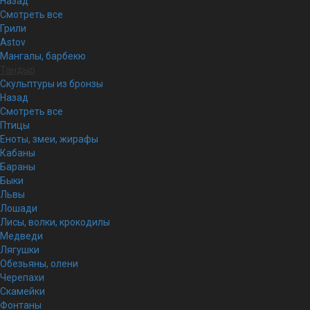
Назад
Смотреть все
Грили
Astov
Мангалы, барбекю
Тандыр
Скульптуры из бронзы
Назад
Смотреть все
Птицы
Еноты, змеи, жирафы
Кабаны
Бараны
Быки
Львы
Лошади
Лисы, волки, крокодилы
Медведи
Лягушки
Обезьяны, олени
Черепахи
Скамейки
Фонтаны