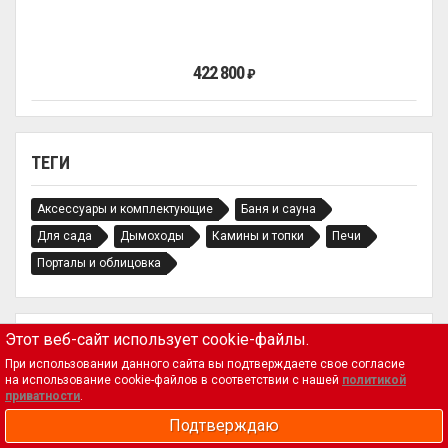
422 800
₽
ТЕГИ
Аксессуары и комплектующие
Баня и сауна
Для сада
Дымоходы
Камины и топки
Печи
Порталы и облицовка
Этот веб-сайт использует cookie-файлы.
При использовании данного сайта вы подтверждаете свое согласие
на использование cookie-файлов в соответствии с нашей
политикой
приватности
.
Магазин
Официальный интернет
Подтверждаю
магазинов Msk-kamin.ru
Корзина