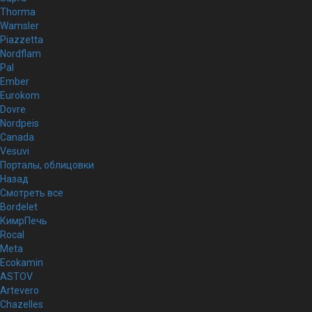
Thorma
Wamsler
Piazzetta
Nordflam
Pal
Ember
Eurokom
Dovre
Nordpeis
Canada
Vesuvi
Порталы, облицовки
Назад
Смотреть все
Bordelet
КимрПечь
Rocal
Meta
Ecokamin
ASTOV
Artevero
Chazelles