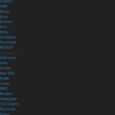
FireBird
НМК
Aston
Etna
Everest
Mcz
Meta
Ecokamin
Prometall
MORSØ
Термофор
Edilkamin
Hark
Invicta
Kaw-Met
Kratki
Lincar
MBS
Nordica
Новаслав
Tim Sistem
Romotop
Supra