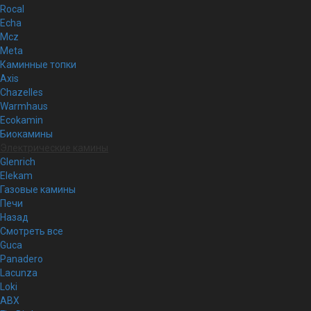
Rocal
Echa
Mcz
Meta
Каминные топки
Axis
Chazelles
Warmhaus
Ecokamin
Биокамины
Электрические камины
Glenrich
Elekam
Газовые камины
Печи
Назад
Смотреть все
Guca
Panadero
Lacunza
Loki
ABX