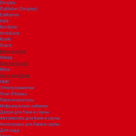
Dimplex
IDaMebel (Dimplex)
EdilKamin
Hark
Nordpeis
Andalusia
Kratki
Supra
Баня и сауна
Назад
Смотреть все
Meta
Печи для бани
НМК
Электрокаменки
Очаг (Пермь)
Парогенераторы
Инфракрасные кабинки
Двери для бани и сауны
Автоматика для бани и сауны
Аксессуары для бани и сауны
Для сада