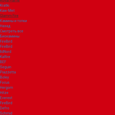
Royal Flame
Kratki
Kaw-Met
Glamm Fire
Камины и топки
Назад
Смотреть все
Биокамины
FireBird
FireBird
IldNord
Kalfire
BEF
Seguin
Piazzetta
Boley
Focus
Hergom
Hitze
Everest
FireBird
Defro
Schmid