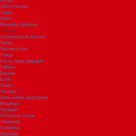
Назад
Смотреть все
Грили
Astov
Мангалы, барбекю
Тандыр
Скульптуры из бронзы
Назад
Смотреть все
Птицы
Еноты, змеи, жирафы
Кабаны
Бараны
Быки
Львы
Лошади
Лисы, волки, крокодилы
Медведи
Лягушки
Обезьяны, олени
Черепахи
Скамейки
Фонтаны