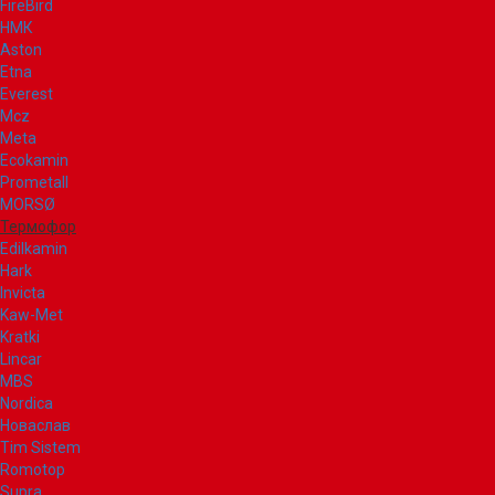
FireBird
НМК
Aston
Etna
Everest
Mcz
Meta
Ecokamin
Prometall
MORSØ
Термофор
Edilkamin
Hark
Invicta
Kaw-Met
Kratki
Lincar
MBS
Nordica
Новаслав
Tim Sistem
Romotop
Supra