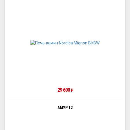
29 600
₽
АМУР 12