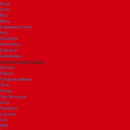
Rocal
Echa
Mcz
Meta
Каминные топки
Axis
Chazelles
Warmhaus
Ecokamin
Биокамины
Электрические камины
Glenrich
Elekam
Газовые камины
Печи
Назад
Смотреть все
Guca
Panadero
Lacunza
Loki
ABX