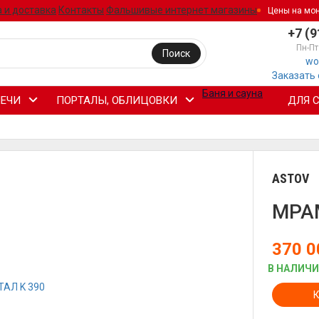
 и доставка
Контакты
Фальшивые интернет магазины
Цены на мо
+7 (9
Пн-Пт
Поиск
wo
Заказать
Баня и сауна
ЕЧИ
ПОРТАЛЫ, ОБЛИЦОВКИ
ДЛЯ 
ASTOV
МРА
370 
В НАЛИЧ