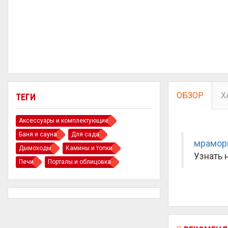
ОБЗОР
Х
ТЕГИ
Аксессуары и комплектующие
Баня и сауна
Для сада
мрамор
Дымоходы
Камины и топки
Узнать 
Печи
Порталы и облицовка