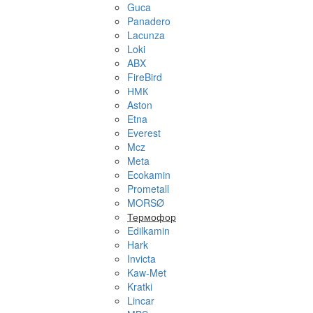
Guca
Panadero
Lacunza
Loki
ABX
FireBird
НМК
Aston
Etna
Everest
Mcz
Meta
Ecokamin
Prometall
MORSØ
Термофор
Edilkamin
Hark
Invicta
Kaw-Met
Kratki
Lincar