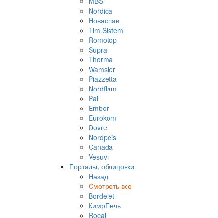
MBS
Nordica
Новаслав
Tim Sistem
Romotop
Supra
Thorma
Wamsler
Piazzetta
Nordflam
Pal
Ember
Eurokom
Dovre
Nordpeis
Canada
Vesuvi
Порталы, облицовки
Назад
Смотреть все
Bordelet
КимрПечь
Rocal