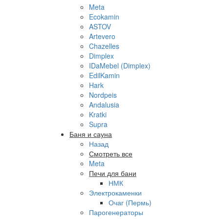
Meta
Ecokamin
ASTOV
Artevero
Chazelles
Dimplex
IDaMebel (Dimplex)
EdilKamin
Hark
Nordpeis
Andalusia
Kratki
Supra
Баня и сауна
Назад
Смотреть все
Meta
Печи для бани
НМК
Электрокаменки
Очаг (Пермь)
Парогенераторы