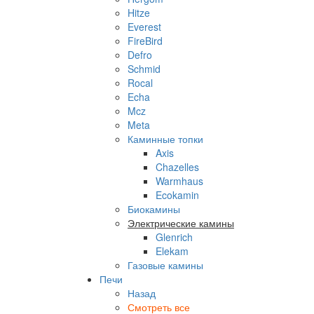
Hitze
Everest
FireBird
Defro
Schmid
Rocal
Echa
Mcz
Meta
Каминные топки
Axis
Chazelles
Warmhaus
Ecokamin
Биокамины
Электрические камины
Glenrich
Elekam
Газовые камины
Печи
Назад
Смотреть все