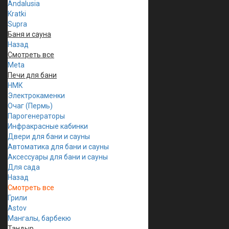
Andalusia
Kratki
Supra
Баня и сауна
Назад
Смотреть все
Meta
Печи для бани
НМК
Электрокаменки
Очаг (Пермь)
Парогенераторы
Инфракрасные кабинки
Двери для бани и сауны
Автоматика для бани и сауны
Аксессуары для бани и сауны
Для сада
Назад
Смотреть все
Грили
Astov
Мангалы, барбекю
Тандыр