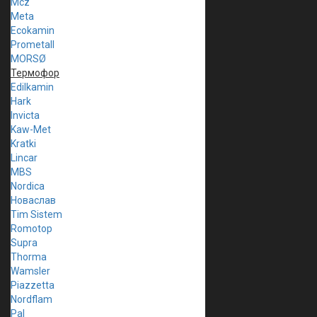
Mcz
Meta
Ecokamin
Prometall
MORSØ
Термофор
Edilkamin
Hark
Invicta
Kaw-Met
Kratki
Lincar
MBS
Nordica
Новаслав
Tim Sistem
Romotop
Supra
Thorma
Wamsler
Piazzetta
Nordflam
Pal