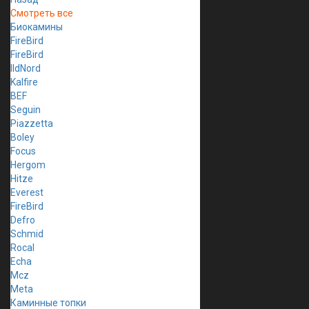
Смотреть все
Биокамины
FireBird
FireBird
IldNord
Kalfire
BEF
Seguin
Piazzetta
Boley
Focus
Hergom
Hitze
Everest
FireBird
Defro
Schmid
Rocal
Echa
Mcz
Meta
Каминные топки