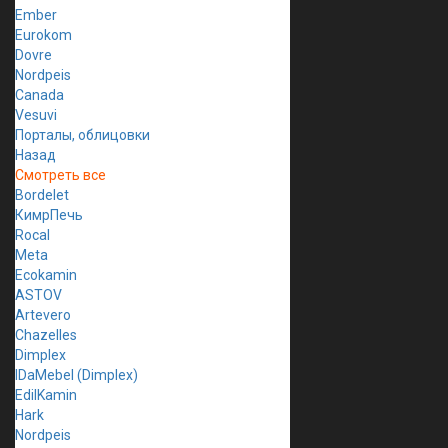
Ember
Eurokom
Dovre
Nordpeis
Canada
Vesuvi
Порталы, облицовки
Назад
Смотреть все
Bordelet
КимрПечь
Rocal
Meta
Ecokamin
ASTOV
Artevero
Chazelles
Dimplex
IDaMebel (Dimplex)
EdilKamin
Hark
Nordpeis