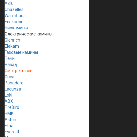
Axis
Chazelles
Warmhaus
Ecokamin
Биокамины
Электрические камины
Glenrich
Elekam
Газовые камины
Печи
Назад
Смотреть все
Guca
Panadero
Lacunza
Loki
ABX
FireBird
НМК
Aston
Etna
Everest