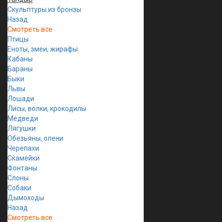
Скульптуры из бронзы
Назад
Смотреть все
Птицы
Еноты, змеи, жирафы
Кабаны
Бараны
Быки
Львы
Лошади
Лисы, волки, крокодилы
Медведи
Лягушки
Обезьяны, олени
Черепахи
Скамейки
Фонтаны
Слоны
Собаки
Дымоходы
Назад
Смотреть все