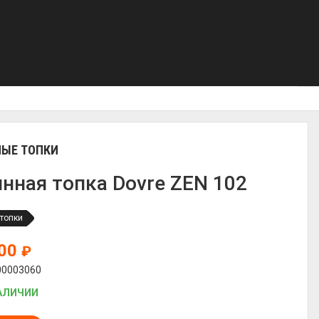
ЫЕ ТОПКИ
нная топка Dovre ZEN 102
топки
500
₽
00003060
АЛИЧИИ