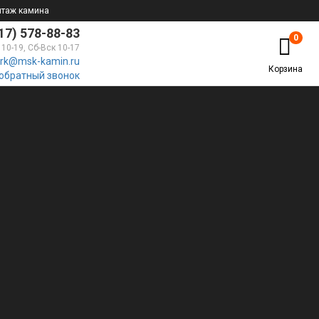
нтаж камина
17) 578-88-83
0
 10-19, Сб-Вск 10-17
rk@msk-kamin.ru
Корзина
 обратный звонок