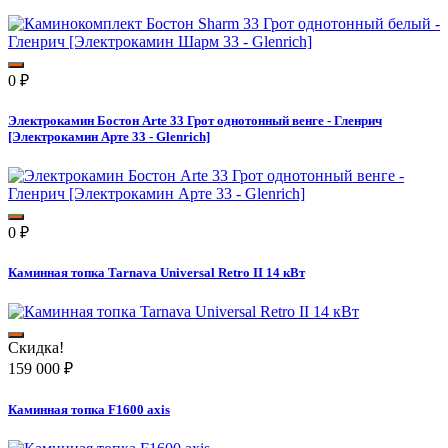
0
₽
Электрокамин Бостон Arte 33 Грот однотонный венге - Гленрич
[Электрокамин Арте 33 - Glenrich]
0
₽
Каминная топка Tarnava Universal Retro II 14 кВт
Скидка!
159 000
₽
Каминная топка F1600 axis