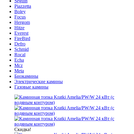
Seguin
Piazzetta
Boley
Focus
Hergom
Hitze
Everest
FireBird
Defro
Schmid
Rocal
Echa
Mcz
Meta
Биокамины
Электрические камины
Газовые камины
Скидка!