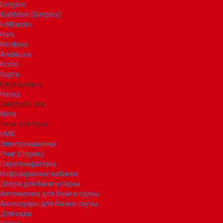
Dimplex
IDaMebel (Dimplex)
EdilKamin
Hark
Nordpeis
Andalusia
Kratki
Supra
Баня и сауна
Назад
Смотреть все
Meta
Печи для бани
НМК
Электрокаменки
Очаг (Пермь)
Парогенераторы
Инфракрасные кабинки
Двери для бани и сауны
Автоматика для бани и сауны
Аксессуары для бани и сауны
Для сада