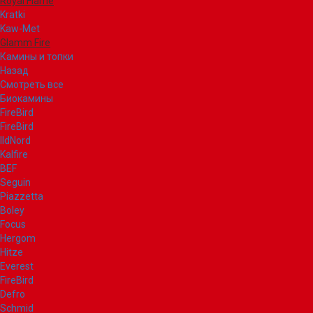
Royal Flame
Kratki
Kaw-Met
Glamm Fire
Камины и топки
Назад
Смотреть все
Биокамины
FireBird
FireBird
IldNord
Kalfire
BEF
Seguin
Piazzetta
Boley
Focus
Hergom
Hitze
Everest
FireBird
Defro
Schmid