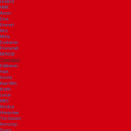
FireBird
НМК
Aston
Etna
Everest
Mcz
Meta
Ecokamin
Prometall
MORSØ
Термофор
Edilkamin
Hark
Invicta
Kaw-Met
Kratki
Lincar
MBS
Nordica
Новаслав
Tim Sistem
Romotop
Supra