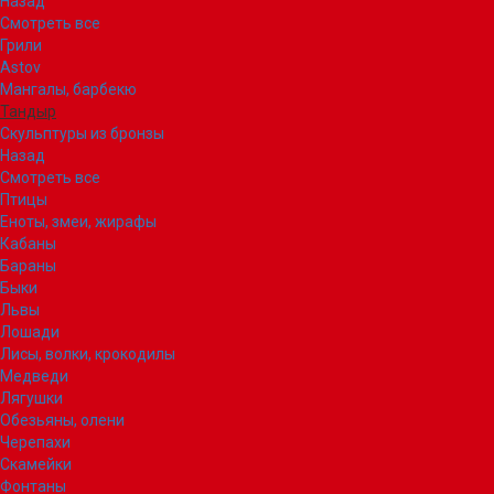
Назад
Смотреть все
Грили
Astov
Мангалы, барбекю
Тандыр
Скульптуры из бронзы
Назад
Смотреть все
Птицы
Еноты, змеи, жирафы
Кабаны
Бараны
Быки
Львы
Лошади
Лисы, волки, крокодилы
Медведи
Лягушки
Обезьяны, олени
Черепахи
Скамейки
Фонтаны