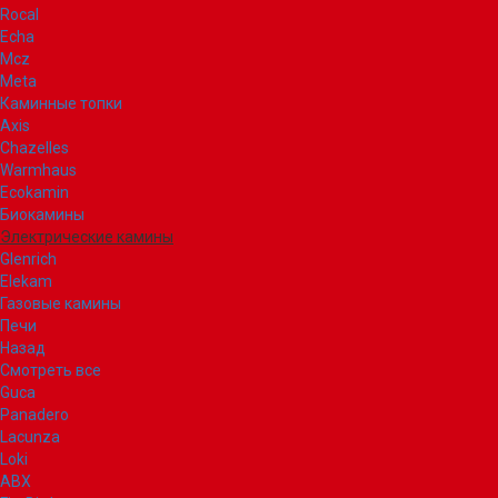
Rocal
Echa
Mcz
Meta
Каминные топки
Axis
Chazelles
Warmhaus
Ecokamin
Биокамины
Электрические камины
Glenrich
Elekam
Газовые камины
Печи
Назад
Смотреть все
Guca
Panadero
Lacunza
Loki
ABX