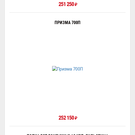
251 250
₽
ПРИЗМА 700П
252 150
₽