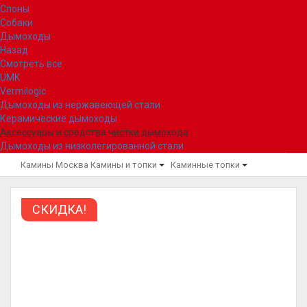
Слоны
Собаки
Дымоходы
Назад
Смотреть все
UMK
Vermilogic
Дымоходы из нержавеющей стали
Керамические дымоходы
Аксессуары и средства чистки дымохода
Дымоходы из низколегированной стали
Камины Москва
Камины и топки
Каминные топки
СКИДКА!