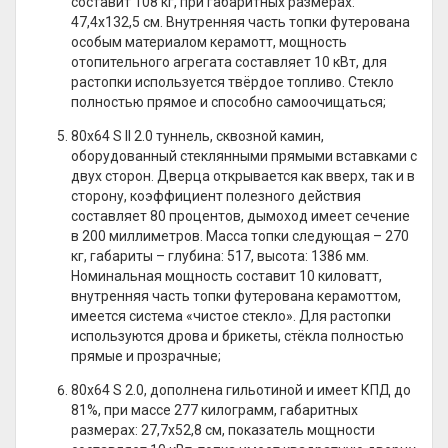
составит 108 кг, при габаритных размерах:
47,4х132,5 см. Внутренняя часть топки футерована
особым материалом керамотт, мощность
отопительного агрегата составляет 10 кВт, для
растопки используется твёрдое топливо. Стекло
полностью прямое и способно самоочищаться;
80х64 S ll 2.0 туннель, сквозной камин,
оборудованный стеклянными прямыми вставками с
двух сторон. Дверца открывается как вверх, так и в
сторону, коэффициент полезного действия
составляет 80 процентов, дымоход имеет сечение
в 200 миллиметров. Масса топки следующая – 270
кг, габариты – глубина: 517, высота: 1386 мм.
Номинальная мощность составит 10 киловатт,
внутренняя часть топки футерована керамоттом,
имеется система «чистое стекло». Для растопки
используются дрова и брикеты, стёкла полностью
прямые и прозрачные;
80х64 S 2.0, дополнена гильотиной и имеет КПД до
81%, при массе 277 килограмм, габаритных
размерах: 27,7х52,8 см, показатель мощности