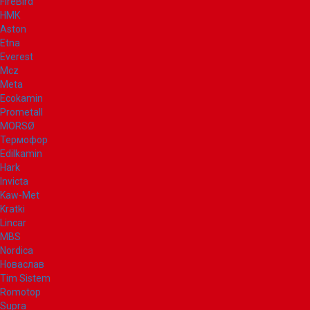
FireBird
НМК
Aston
Etna
Everest
Mcz
Meta
Ecokamin
Prometall
MORSØ
Термофор
Edilkamin
Hark
Invicta
Kaw-Met
Kratki
Lincar
MBS
Nordica
Новаслав
Tim Sistem
Romotop
Supra