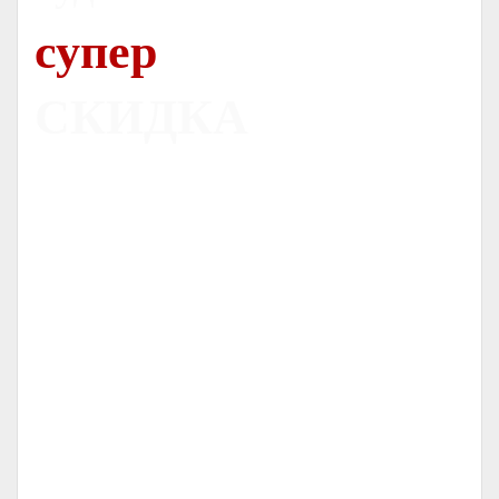
супер
СКИДКА
Печь
Dovre 300CB
С ОРИГИНАЛЬНЫМ ЛИТЬЕМ
НОРВЕЖСКИЕ ПЕЧИ
СЕРТИФИЦИРОВАННЫЙ ДИЛЕР
-
-
ГАРАНТИЯ
ОТ
ЛЕТ