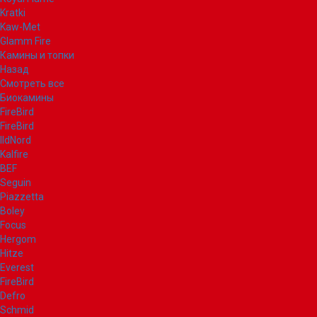
Kratki
Kaw-Met
Glamm Fire
Камины и топки
Назад
Смотреть все
Биокамины
FireBird
FireBird
IldNord
Kalfire
BEF
Seguin
Piazzetta
Boley
Focus
Hergom
Hitze
Everest
FireBird
Defro
Schmid