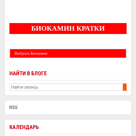
5
БИОКАМИН КРАТКИ
Бездымные камины на спитовом геле. Ни сажи, ни копоти в вашей квартире.
Спиртовой биокамин работает на 1 литре 2-3 часа !
Выбрать Биокамин
НАЙТИ В БЛОГЕ
RSS
КАЛЕНДАРЬ