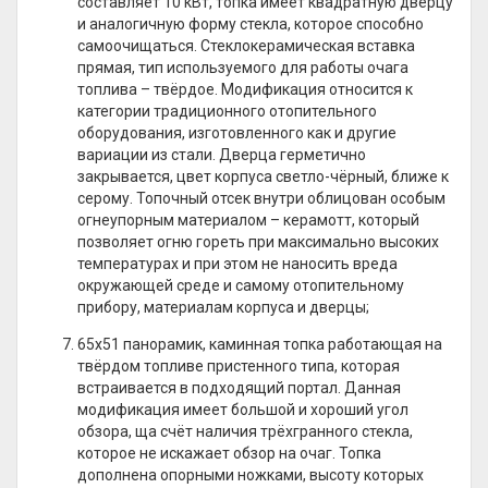
составляет 10 кВт, топка имеет квадратную дверцу
и аналогичную форму стекла, которое способно
самоочищаться. Стеклокерамическая вставка
прямая, тип используемого для работы очага
топлива – твёрдое. Модификация относится к
категории традиционного отопительного
оборудования, изготовленного как и другие
вариации из стали. Дверца герметично
закрывается, цвет корпуса светло-чёрный, ближе к
серому. Топочный отсек внутри облицован особым
огнеупорным материалом – керамотт, который
позволяет огню гореть при максимально высоких
температурах и при этом не наносить вреда
окружающей среде и самому отопительному
прибору, материалам корпуса и дверцы;
65х51 панорамик, каминная топка работающая на
твёрдом топливе пристенного типа, которая
встраивается в подходящий портал. Данная
модификация имеет большой и хороший угол
обзора, ща счёт наличия трёхгранного стекла,
которое не искажает обзор на очаг. Топка
дополнена опорными ножками, высоту которых