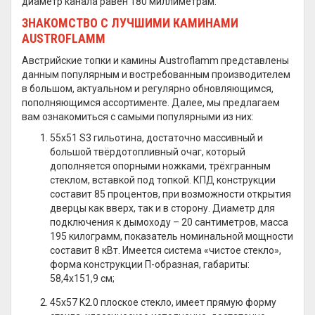
диаметр канала равен 180 миллиметрам.
ЗНАКОМСТВО С ЛУЧШИМИ КАМИНАМИ
AUSTROFLAMM
Австрийские топки и камины Austroflamm представлены
данным популярным и востребованным производителем
в большом, актуальном и регулярно обновляющимся,
пополняющимся ассортименте. Далее, мы предлагаем
вам ознакомиться с самыми популярными из них:
55х51 S3 гильотина, достаточно массивный и
большой твёрдотопливный очаг, который
дополняется опорными ножками, трёхгранным
стеклом, вставкой под топкой. КПД конструкции
составит 85 процентов, при возможности открытия
дверцы как вверх, так и в сторону. Диаметр для
подключения к дымоходу – 20 сантиметров, масса
195 килограмм, показатель номинальной мощности
составит 8 кВт. Имеется система «чистое стекло»,
форма конструкции П-образная, габариты:
58,4х151,9 см;
45х57 K2.0 плоское стекло, имеет прямую форму